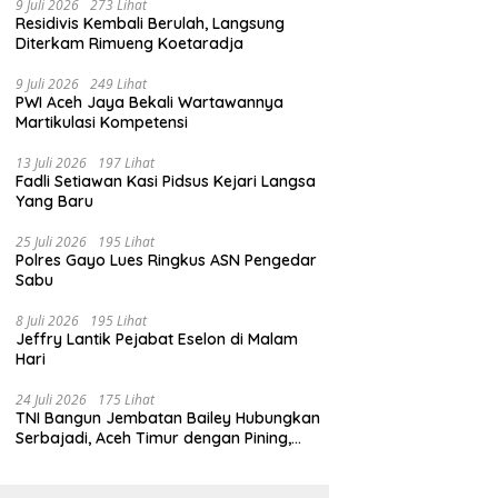
9 Juli 2026
273 Lihat
Residivis Kembali Berulah, Langsung
Diterkam Rimueng Koetaradja
9 Juli 2026
249 Lihat
PWI Aceh Jaya Bekali Wartawannya
Martikulasi Kompetensi
13 Juli 2026
197 Lihat
Fadli Setiawan Kasi Pidsus Kejari Langsa
Yang Baru
25 Juli 2026
195 Lihat
Polres Gayo Lues Ringkus ASN Pengedar
Sabu
8 Juli 2026
195 Lihat
Jeffry Lantik Pejabat Eselon di Malam
Hari
24 Juli 2026
175 Lihat
TNI Bangun Jembatan Bailey Hubungkan
Serbajadi, Aceh Timur dengan Pining,
Gayo Lues