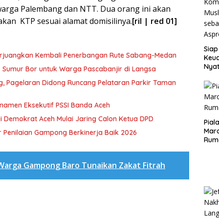
warga Palembang dan NTT. Dua orang ini akan
kan KTP sesuai alamat domisilinya.
[ril | red 01]
Siap
erjuangkan Kembali Penerbangan Rute Sabang-Medan
Keuc
Nya
ik Sumur Bor untuk Warga Pascabanjir di Langsa
seba
ng, Pagelaran Didong Runcang Pelataran Parkir Taman
Aspr
rnamen Eksekutif PSSI Banda Aceh
i Demokrat Aceh Mulai Jaring Calon Ketua DPD
Pial
Maro
 Penilaian Gampong Berkinerja Baik 2026
Rum
Warga Gampong Baro Tunaikan Zakat Fitrah