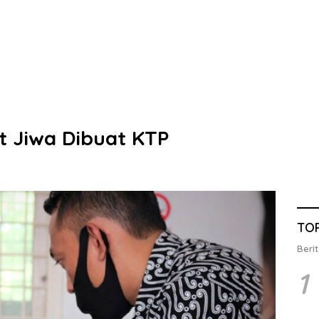
t Jiwa Dibuat KTP
TO
Berit
1