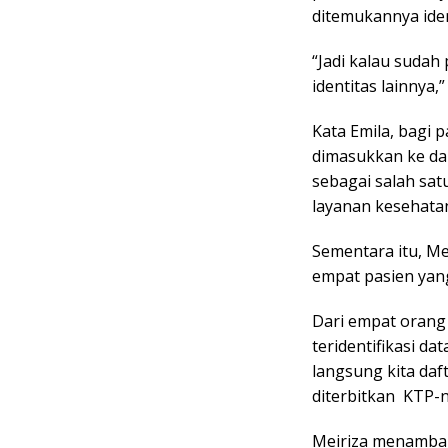
ditemukannya iden
“Jadi kalau suda
identitas lainnya,”
Kata Emila, bagi 
dimasukkan ke dal
sebagai salah sa
layanan kesehata
Sementara itu, M
empat pasien yan
Dari empat orang 
teridentifikasi d
langsung kita daf
diterbitkan KTP-n
Meiriza menambahk