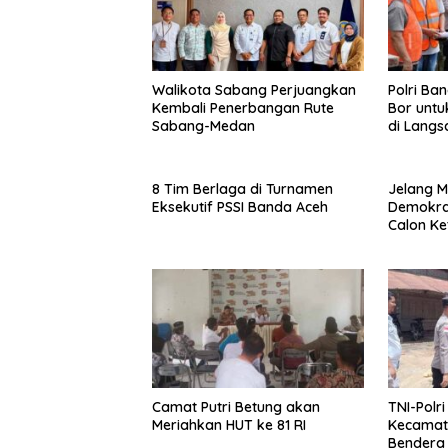
Walikota Sabang Perjuangkan
Polri Ba
Kembali Penerbangan Rute
Bor untu
Sabang-Medan
di Langs
8 Tim Berlaga di Turnamen
Jelang M
Eksekutif PSSI Banda Aceh
Demokrat
Calon K
Camat Putri Betung akan
TNI-Polr
Meriahkan HUT ke 81 RI
Kecamat
Bendera 