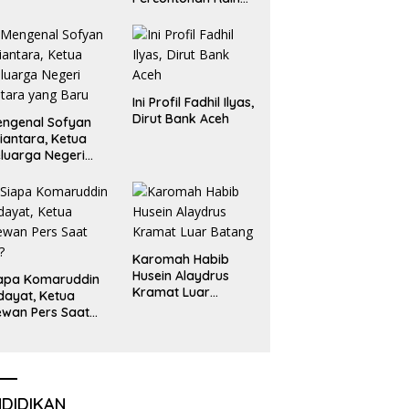
Emas dan Perak
Liga Olimpiade
Nasional
Ini Profil Fadhil Ilyas,
Dirut Bank Aceh
ngenal Sofyan
iantara, Ketua
luarga Negeri
tara yang Baru
Karomah Habib
Husein Alaydrus
apa Komaruddin
Kramat Luar
dayat, Ketua
Batang
wan Pers Saat
i?
NDIDIKAN