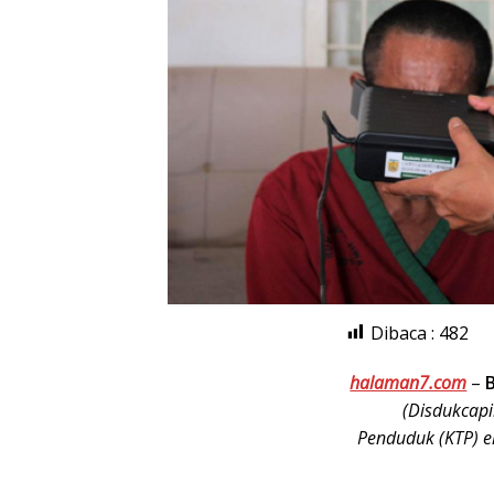
Dibaca :
482
halaman7.com
–
(Disdukcap
Penduduk (KTP) e