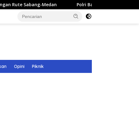
ang-Medan
Polri Bangun 40 Titik Sumur Bor untuk Warga
kan
Opini
Piknik