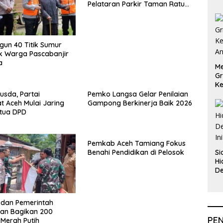
Pelataran Parkir Taman Ratu
Safiatuddin
ngun 40 Titik Sumur
k Warga Pascabanjir
a
Me
Gr
Ke
An
usda, Partai
Pemko Langsa Gelar Penilaian
 Aceh Mulai Jaring
Gampong Berkinerja Baik 2026
etua DPD
Pemkab Aceh Tamiang Fokus
Si
Benahi Pendidikan di Pelosok
Hi
De
In
i dan Pemerintah
an Bagikan 200
PE
Merah Putih