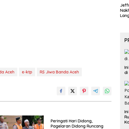
Jeff
Nak
Lan
P
In
da Aceh
e-ktp
RS Jiwa Banda Aceh
di
In
Ru
Peringati Hari Didong,
Ka
Pagelaran Didong Runcang
B