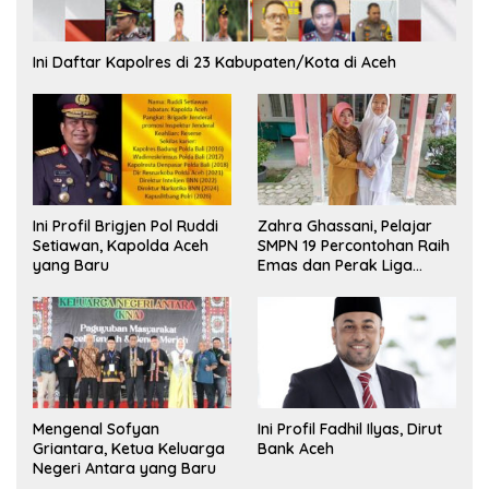
Ini Daftar Kapolres di 23 Kabupaten/Kota di Aceh
Ini Profil Brigjen Pol Ruddi
Zahra Ghassani, Pelajar
Setiawan, Kapolda Aceh
SMPN 19 Percontohan Raih
yang Baru
Emas dan Perak Liga
Olimpiade Nasional
Mengenal Sofyan
Ini Profil Fadhil Ilyas, Dirut
Griantara, Ketua Keluarga
Bank Aceh
Negeri Antara yang Baru