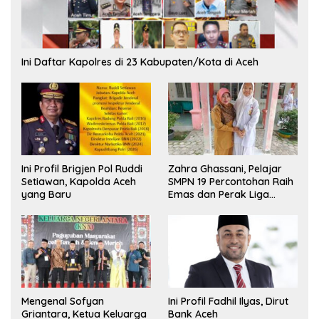
Ini Daftar Kapolres di 23 Kabupaten/Kota di Aceh
Ini Profil Brigjen Pol Ruddi
Zahra Ghassani, Pelajar
Setiawan, Kapolda Aceh
SMPN 19 Percontohan Raih
yang Baru
Emas dan Perak Liga
Olimpiade Nasional
Mengenal Sofyan
Ini Profil Fadhil Ilyas, Dirut
Griantara, Ketua Keluarga
Bank Aceh