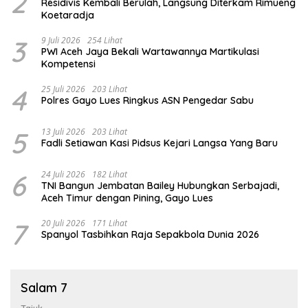
2
Residivis Kembali Berulah, Langsung Diterkam Rimueng
Koetaradja
3
9 Juli 2026
254 Lihat
PWI Aceh Jaya Bekali Wartawannya Martikulasi
Kompetensi
4
25 Juli 2026
203 Lihat
Polres Gayo Lues Ringkus ASN Pengedar Sabu
5
13 Juli 2026
203 Lihat
Fadli Setiawan Kasi Pidsus Kejari Langsa Yang Baru
6
24 Juli 2026
182 Lihat
TNI Bangun Jembatan Bailey Hubungkan Serbajadi,
Aceh Timur dengan Pining, Gayo Lues
7
20 Juli 2026
171 Lihat
Spanyol Tasbihkan Raja Sepakbola Dunia 2026
Salam 7
Tajuk