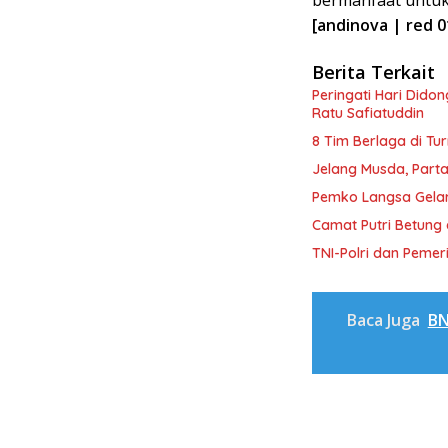
bermanfaat untuk s
[andinova | red 0
Berita Terkait
Peringati Hari Dido
Ratu Safiatuddin
8 Tim Berlaga di Tu
Jelang Musda, Parta
Pemko Langsa Gelar
Camat Putri Betung 
TNI-Polri dan Peme
Baca Juga
BN