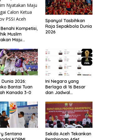
Spanyol Tasbihkan
Raja Sepakbola Dunia
 Benahi Kompetisi,
2026
hik Muslim
takan Maju
gai Calon Ketua
ov PSSI Aceh
a Dunia 2026:
Ini Negara yang
ko Bantai Tuan
Berlaga di 16 Besar
ah Kanada 3-0
dan Jadwal
Pertandingan
Perdelapan final Piala
Dunia 2026
ry Sentana
Sekda Aceh Tekankan
hodai KORMI
Pembinaan Atlet