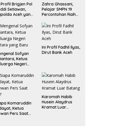
i Profil Brigjen Pol
Zahra Ghassani,
ddi Setiawan,
Pelajar SMPN 19
polda Aceh yang
Percontohan Raih
aru
Emas dan Perak
Liga Olimpiade
Nasional
Ini Profil Fadhil Ilyas,
Dirut Bank Aceh
ngenal Sofyan
iantara, Ketua
luarga Negeri
tara yang Baru
Karomah Habib
Husein Alaydrus
apa Komaruddin
Kramat Luar
dayat, Ketua
Batang
wan Pers Saat
i?