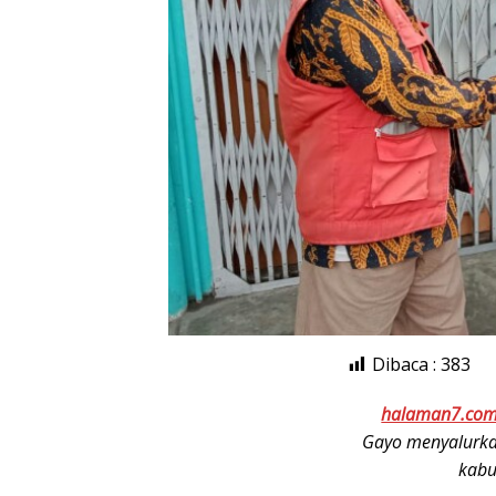
Dibaca :
383
halaman7.co
Gayo menyalurka
kabu