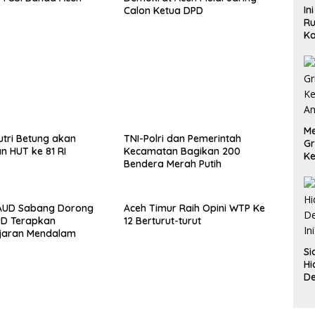
In
Calon Ketua DPD
Ru
Ka
B
Me
tri Betung akan
TNI-Polri dan Pemerintah
Gr
n HUT ke 81 RI
Kecamatan Bagikan 200
Ke
Bendera Merah Putih
An
AUD Sabang Dorong
Aceh Timur Raih Opini WTP Ke
UD Terapkan
12 Berturut-turut
jaran Mendalam
Si
Hi
De
In