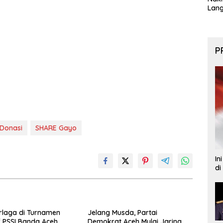
Lan
P
 Donasi
SHARE Gayo
In
di
rlaga di Turnamen
Jelang Musda, Partai
f PSSI Banda Aceh
Demokrat Aceh Mulai Jaring