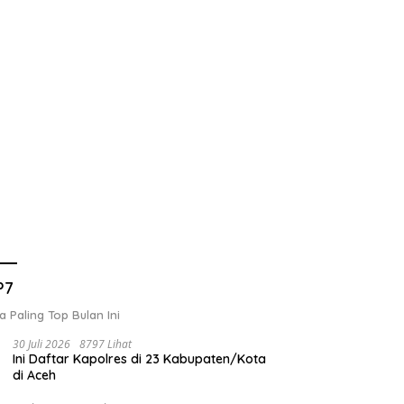
P7
a Paling Top Bulan Ini
30 Juli 2026
8797 Lihat
Ini Daftar Kapolres di 23 Kabupaten/Kota
di Aceh