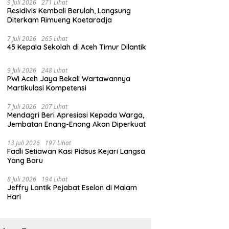
9 Juli 2026
271 Lihat
Residivis Kembali Berulah, Langsung
Diterkam Rimueng Koetaradja
7 Juli 2026
265 Lihat
45 Kepala Sekolah di Aceh Timur Dilantik
9 Juli 2026
248 Lihat
PWI Aceh Jaya Bekali Wartawannya
Martikulasi Kompetensi
7 Juli 2026
207 Lihat
Mendagri Beri Apresiasi Kepada Warga,
Jembatan Enang-Enang Akan Diperkuat
13 Juli 2026
197 Lihat
Fadli Setiawan Kasi Pidsus Kejari Langsa
Yang Baru
8 Juli 2026
194 Lihat
Jeffry Lantik Pejabat Eselon di Malam
Hari