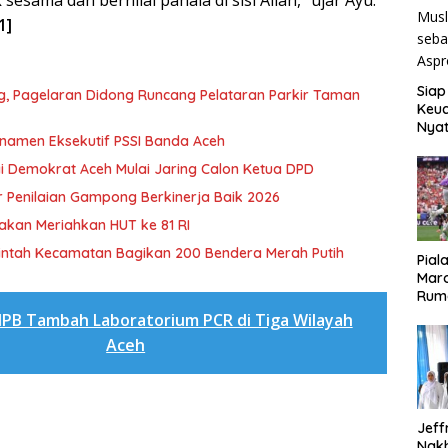
esama dan bernilai pahala di sisi Allah,” ujar Ayu.
1]
Siap
ng, Pagelaran Didong Runcang Pelataran Parkir Taman
Keuc
Nya
rnamen Eksekutif PSSI Banda Aceh
seba
Aspr
i Demokrat Aceh Mulai Jaring Calon Ketua DPD
 Penilaian Gampong Berkinerja Baik 2026
akan Meriahkan HUT ke 81 RI
rintah Kecamatan Bagikan 200 Bendera Merah Putih
Pial
Maro
Rum
PB Tambah Laboratorium PCR di Tiga Wilayah
Aceh
Jeff
Nak