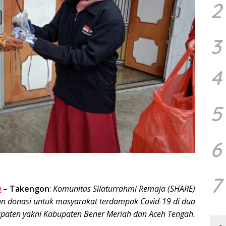
2
3
4
5
6
7
m
–
Takengon
:
Komunitas Silaturrahmi Remaja (SHARE)
n donasi untuk masyarakat terdampak Covid-19 di dua
paten yakni Kabupaten Bener Meriah dan Aceh Tengah.