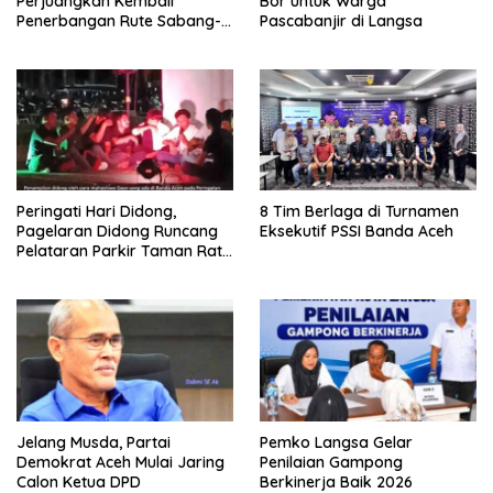
Perjuangkan Kembali
Bor untuk Warga
Penerbangan Rute Sabang-
Pascabanjir di Langsa
Medan
Peringati Hari Didong,
8 Tim Berlaga di Turnamen
Pagelaran Didong Runcang
Eksekutif PSSI Banda Aceh
Pelataran Parkir Taman Ratu
Safiatuddin
Jelang Musda, Partai
Pemko Langsa Gelar
Demokrat Aceh Mulai Jaring
Penilaian Gampong
Calon Ketua DPD
Berkinerja Baik 2026