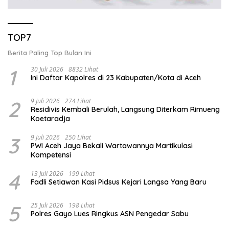
TOP7
Berita Paling Top Bulan Ini
1
30 Juli 2026
8832 Lihat
Ini Daftar Kapolres di 23 Kabupaten/Kota di Aceh
2
9 Juli 2026
274 Lihat
Residivis Kembali Berulah, Langsung Diterkam Rimueng
Koetaradja
3
9 Juli 2026
250 Lihat
PWI Aceh Jaya Bekali Wartawannya Martikulasi
Kompetensi
4
13 Juli 2026
199 Lihat
Fadli Setiawan Kasi Pidsus Kejari Langsa Yang Baru
5
25 Juli 2026
198 Lihat
Polres Gayo Lues Ringkus ASN Pengedar Sabu