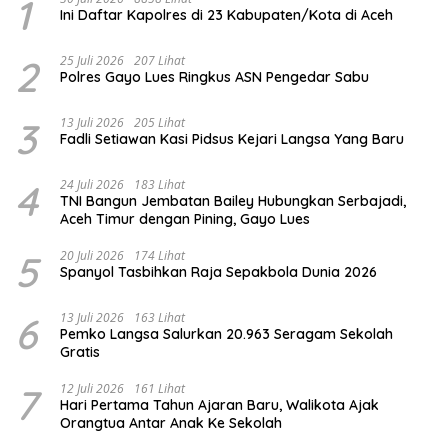
1
Ini Daftar Kapolres di 23 Kabupaten/Kota di Aceh
2
25 Juli 2026
207 Lihat
Polres Gayo Lues Ringkus ASN Pengedar Sabu
3
13 Juli 2026
205 Lihat
Fadli Setiawan Kasi Pidsus Kejari Langsa Yang Baru
4
24 Juli 2026
183 Lihat
TNI Bangun Jembatan Bailey Hubungkan Serbajadi,
Aceh Timur dengan Pining, Gayo Lues
5
20 Juli 2026
174 Lihat
Spanyol Tasbihkan Raja Sepakbola Dunia 2026
6
13 Juli 2026
163 Lihat
Pemko Langsa Salurkan 20.963 Seragam Sekolah
Gratis
7
12 Juli 2026
161 Lihat
Hari Pertama Tahun Ajaran Baru, Walikota Ajak
Orangtua Antar Anak Ke Sekolah