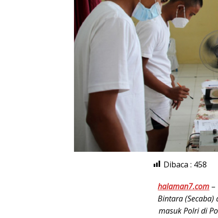
Dibaca :
458
halaman7.com
–
Bintara (Secaba)
masuk Polri di P