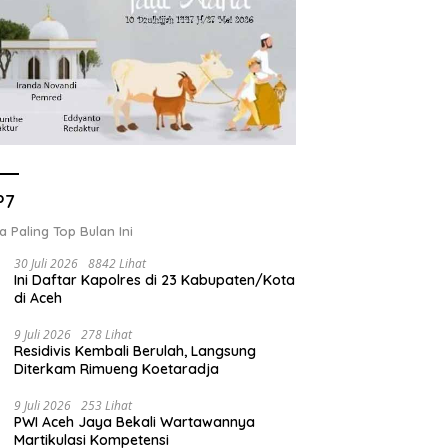
P7
a Paling Top Bulan Ini
30 Juli 2026
8842 Lihat
Ini Daftar Kapolres di 23 Kabupaten/Kota
di Aceh
9 Juli 2026
278 Lihat
Residivis Kembali Berulah, Langsung
Diterkam Rimueng Koetaradja
9 Juli 2026
253 Lihat
PWI Aceh Jaya Bekali Wartawannya
Martikulasi Kompetensi