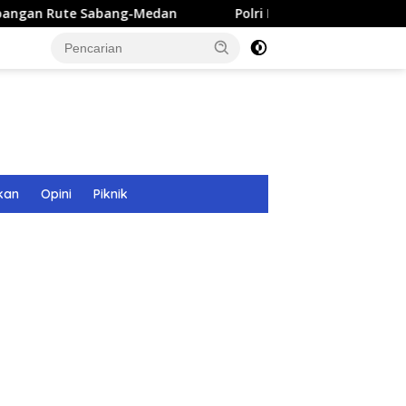
abang-Medan
Polri Bangun 40 Titik Sumur Bor untuk War
kan
Opini
Piknik