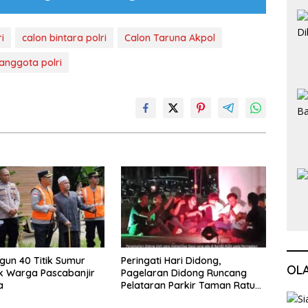
i
calon bintara polri
Calon Taruna Akpol
 anggota polri
ngun 40 Titik Sumur
Peringati Hari Didong,
OL
k Warga Pascabanjir
Pagelaran Didong Runcang
a
Pelataran Parkir Taman Ratu
Safiatuddin