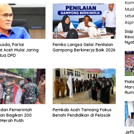
Siap
Keuc
Nya
usda, Partai
Pemko Langsa Gelar Penilaian
seba
 Aceh Mulai Jaring
Gampong Berkinerja Baik 2026
Aspr
etua DPD
Pial
Maro
Rum
i dan Pemerintah
Pemkab Aceh Tamiang Fokus
an Bagikan 200
Benahi Pendidikan di Pelosok
Merah Putih
Jeff