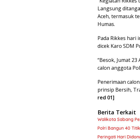
“Kegiatan Rikkes 
Langsung ditanga
Aceh, termasuk t
Humas.
Pada Rikkes hari i
dicek Karo SDM Po
“Besok, Jumat 23 
calon anggota Pol
Penerimaan calon
prinsip Bersih, T
red 01]
Berita Terkait
Walikota Sabang P
Polri Bangun 40 Tit
Peringati Hari Dido