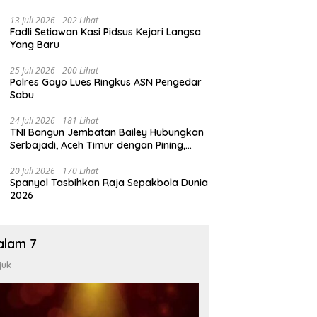
13 Juli 2026
202 Lihat
Fadli Setiawan Kasi Pidsus Kejari Langsa
Yang Baru
25 Juli 2026
200 Lihat
Polres Gayo Lues Ringkus ASN Pengedar
Sabu
24 Juli 2026
181 Lihat
TNI Bangun Jembatan Bailey Hubungkan
Serbajadi, Aceh Timur dengan Pining,
Gayo Lues
20 Juli 2026
170 Lihat
Spanyol Tasbihkan Raja Sepakbola Dunia
2026
alam 7
juk