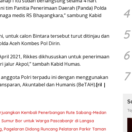
tahap I itu sudah berlangsung selama 4 hari.
ni tim Panitia Penerimaan Daerah (Panda) Polda
4
enaga medis RS Bhayangkara,” sambung Kabid
5
ni, untuk calon Bintara tersebut turut ditinjau dan
lda Aceh Kombes Pol Dirin.
6
April 2021, Rikkes dikhususkan untuk penerimaan
ri jalur Akpol,” tambah Kabid Humas.
7
 anggota Polri terpadu ini dengan menggunakan
ransparan, Akuntabel dan Humanis (BeTAH).
[ril |
S
Ta
erjuangkan Kembali Penerbangan Rute Sabang-Medan
ik Sumur Bor untuk Warga Pascabanjir di Langsa
ng, Pagelaran Didong Runcang Pelataran Parkir Taman