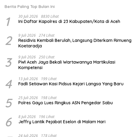
Berita Paling Top Bulan Ini
1
30 Juli 2026
8830 Lihat
Ini Daftar Kapolres di 23 Kabupaten/Kota di Aceh
2
9 Juli 2026
274 Lihat
Residivis Kembali Berulah, Langsung Diterkam Rimueng
Koetaradja
3
9 Juli 2026
250 Lihat
PWI Aceh Jaya Bekali Wartawannya Martikulasi
Kompetensi
4
13 Juli 2026
199 Lihat
Fadli Setiawan Kasi Pidsus Kejari Langsa Yang Baru
5
25 Juli 2026
198 Lihat
Polres Gayo Lues Ringkus ASN Pengedar Sabu
6
8 Juli 2026
196 Lihat
Jeffry Lantik Pejabat Eselon di Malam Hari
24 Juli 2026
178 Lihat