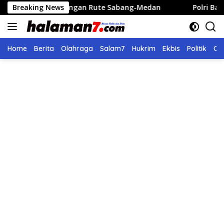
Langsung
erbangan Rute Sabang-Medan
Breaking News
Polri Bangun 40 Titik Su
ke
konten
Home
Berita
Olahraga
Salam7
Hukrim
Ekbis
Politik
Ol