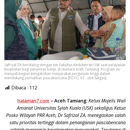
Safrizal ZA berdialog dengan tim Fakultas Kedokteran USK saat pelayanan
kesehatan bagi penyintas banjir di Huntara Aceh Tamiang. Program ini
menjadi bagian pengabdian masyarakat perguruan tinggi dalam
mendukung pemulihan pascabencana.[FOTO; h7 - dok Satgas]
Dibaca :
112
halaman7.com
–
Aceh Tamiang:
Ketua Majelis Wali
Amanat Universitas Syiah Kuala (USK) sekaligus Ketua
Posko Wilayah PRR Aceh, Dr Safrizal ZA, menegaskan salah
satu prioritas tertinggi dalam penanganan pascabencana
adalah menjamin keselamatan masyarakat. Terutama di