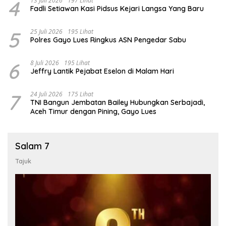
4
13 Juli 2026
197 Lihat
Fadli Setiawan Kasi Pidsus Kejari Langsa Yang Baru
5
25 Juli 2026
195 Lihat
Polres Gayo Lues Ringkus ASN Pengedar Sabu
6
8 Juli 2026
195 Lihat
Jeffry Lantik Pejabat Eselon di Malam Hari
7
24 Juli 2026
175 Lihat
TNI Bangun Jembatan Bailey Hubungkan Serbajadi,
Aceh Timur dengan Pining, Gayo Lues
Salam 7
Tajuk