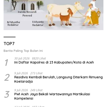
TOP7
Berita Paling Top Bulan Ini
1
30 Juli 2026
8820 Lihat
Ini Daftar Kapolres di 23 Kabupaten/Kota di Aceh
2
9 Juli 2026
273 Lihat
Residivis Kembali Berulah, Langsung Diterkam Rimueng
Koetaradja
3
9 Juli 2026
249 Lihat
PWI Aceh Jaya Bekali Wartawannya Martikulasi
Kompetensi