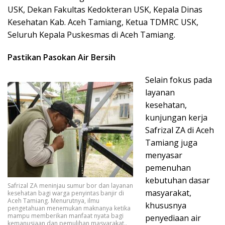
USK, Dekan Fakultas Kedokteran USK, Kepala Dinas
Kesehatan Kab. Aceh Tamiang, Ketua TDMRC USK,
Seluruh Kepala Puskesmas di Aceh Tamiang.
Pastikan Pasokan Air Bersih
Selain fokus pada
layanan
kesehatan,
kunjungan kerja
Safrizal ZA di Aceh
Tamiang juga
menyasar
pemenuhan
kebutuhan dasar
Safrizal ZA meninjau sumur bor dan layanan
masyarakat,
kesehatan bagi warga penyintas banjir di
Aceh Tamiang. Menurutnya, ilmu
khususnya
pengetahuan menemukan maknanya ketika
mampu memberikan manfaat nyata bagi
penyediaan air
kemanusiaan dan pemulihan masyarakat..