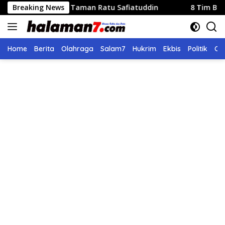
Langsung
 Parkir Taman Ratu Safiatuddin
Breaking News
8 Tim Berlaga di Turna
ke
konten
Home
Berita
Olahraga
Salam7
Hukrim
Ekbis
Politik
Ol