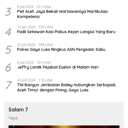
3
9 Juli 2026
251 Lihat
PWI Aceh Jaya Bekali Wartawannya Martikulasi
Kompetensi
4
13 Juli 2026
199 Lihat
Fadli Setiawan Kasi Pidsus Kejari Langsa Yang Baru
5
25 Juli 2026
198 Lihat
Polres Gayo Lues Ringkus ASN Pengedar Sabu
6
8 Juli 2026
197 Lihat
Jeffry Lantik Pejabat Eselon di Malam Hari
7
24 Juli 2026
178 Lihat
TNI Bangun Jembatan Bailey Hubungkan Serbajadi,
Aceh Timur dengan Pining, Gayo Lues
Salam 7
Tajuk