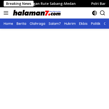
Langsung
nerbangan Rute Sabang-Medan
Breaking News
Polri Bangun 40 Titik S
ke
konten
Home
Berita
Olahraga
Salam7
Hukrim
Ekbis
Politik
Ol