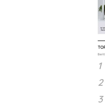
TO
Berit
1
2
3