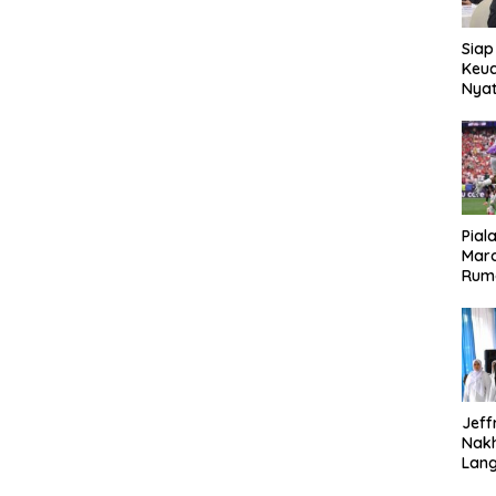
Siap
Keuc
Nya
seba
Aspr
Pial
Maro
Rum
Jeff
Nak
Lan