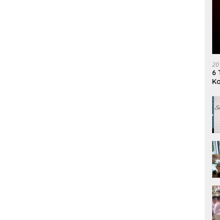
20
6 
K