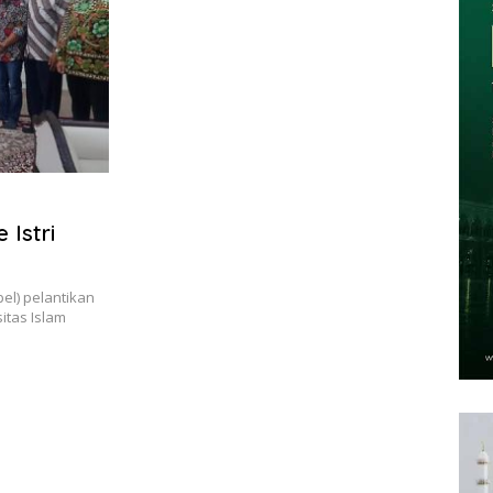
 Istri
el) pelantikan
itas Islam