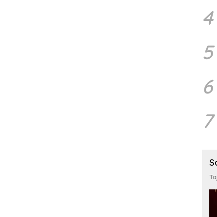
4
5
6
7
S
Ta