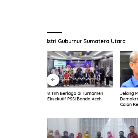
Istri Guburnur Sumatera Utara
ri Didong,
8 Tim Berlaga di Turnamen
Jelang M
Didong Runcang
Eksekutif PSSI Banda Aceh
Demokrat
arkir Taman Ratu
Calon Ke