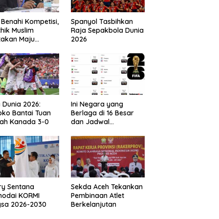
 Benahi Kompetisi,
Spanyol Tasbihkan
hik Muslim
Raja Sepakbola Dunia
takan Maju
2026
gai Calon Ketua
ov PSSI Aceh
a Dunia 2026:
Ini Negara yang
ko Bantai Tuan
Berlaga di 16 Besar
ah Kanada 3-0
dan Jadwal
Pertandingan
Perdelapan final Piala
Dunia 2026
ry Sentana
Sekda Aceh Tekankan
hodai KORMI
Pembinaan Atlet
gsa 2026-2030
Berkelanjutan