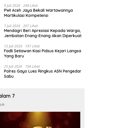
9 Juli 2026
249 Lihat
PWI Aceh Jaya Bekali Wartawannya
Martikulasi Kompetensi
7 Juli 2026
207 Lihat
Mendagri Beri Apresiasi Kepada Warga,
Jembatan Enang-Enang Akan Diperkuat
13 Juli 2026
197 Lihat
Fadli Setiawan Kasi Pidsus Kejari Langsa
Yang Baru
25 Juli 2026
194 Lihat
Polres Gayo Lues Ringkus ASN Pengedar
Sabu
alam 7
juk