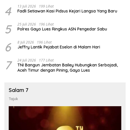
4
13 Juli 2026
199 Lihat
Fadli Setiawan Kasi Pidsus Kejari Langsa Yang Baru
5
25 Juli 2026
196 Lihat
Polres Gayo Lues Ringkus ASN Pengedar Sabu
6
8 Juli 2026
196 Lihat
Jeffry Lantik Pejabat Eselon di Malam Hari
7
24 Juli 2026
177 Lihat
TNI Bangun Jembatan Bailey Hubungkan Serbajadi,
Aceh Timur dengan Pining, Gayo Lues
Salam 7
Tajuk