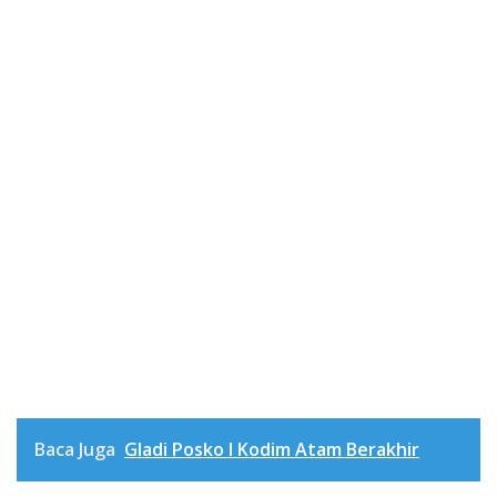
Baca Juga
Gladi Posko I Kodim Atam Berakhir