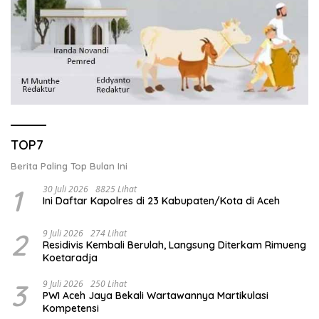
TOP7
Berita Paling Top Bulan Ini
1
30 Juli 2026
8825 Lihat
Ini Daftar Kapolres di 23 Kabupaten/Kota di Aceh
2
9 Juli 2026
274 Lihat
Residivis Kembali Berulah, Langsung Diterkam Rimueng
Koetaradja
3
9 Juli 2026
250 Lihat
PWI Aceh Jaya Bekali Wartawannya Martikulasi
Kompetensi