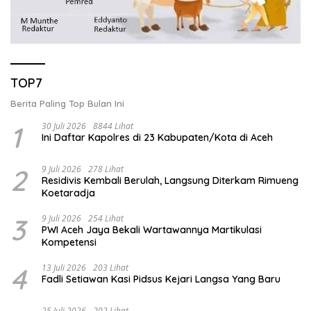
TOP7
Berita Paling Top Bulan Ini
1
30 Juli 2026
8844 Lihat
Ini Daftar Kapolres di 23 Kabupaten/Kota di Aceh
2
9 Juli 2026
278 Lihat
Residivis Kembali Berulah, Langsung Diterkam Rimueng
Koetaradja
3
9 Juli 2026
254 Lihat
PWI Aceh Jaya Bekali Wartawannya Martikulasi
Kompetensi
4
13 Juli 2026
203 Lihat
Fadli Setiawan Kasi Pidsus Kejari Langsa Yang Baru
25 Juli 2026
202 Lihat