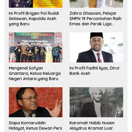
Ini Profil Brigjen Pol Ruddi
Zahra Ghassani, Pelajar
Setiawan, Kapolda Aceh
SMPN 19 Percontohan Raih
yang Baru
Emas dan Perak Liga
Olimpiade Nasional
Mengenal Sofyan
Ini Profil Fadhil Ilyas, Dirut
Griantara, Ketua Keluarga
Bank Aceh
Negeri Antara yang Baru
Siapa Komaruddin
Karomah Habib Husein
Hidayat, Ketua Dewan Pers
Alaydrus Kramat Luar