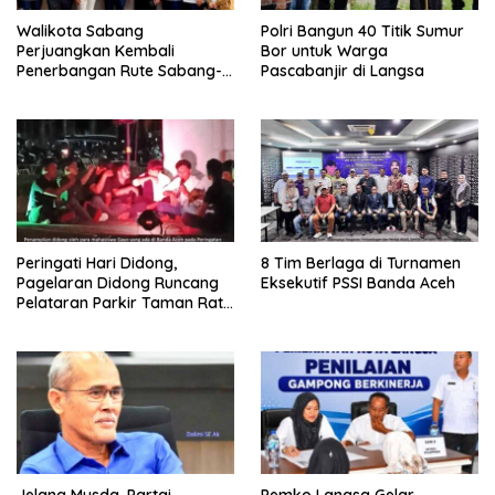
Walikota Sabang
Polri Bangun 40 Titik Sumur
Perjuangkan Kembali
Bor untuk Warga
Penerbangan Rute Sabang-
Pascabanjir di Langsa
Medan
Peringati Hari Didong,
8 Tim Berlaga di Turnamen
Pagelaran Didong Runcang
Eksekutif PSSI Banda Aceh
Pelataran Parkir Taman Ratu
Safiatuddin
Jelang Musda, Partai
Pemko Langsa Gelar