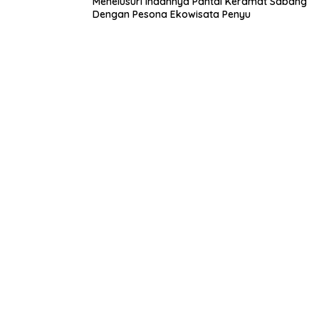
Menelusuri Indahnya Pantai Keramat Sabang
Dengan Pesona Ekowisata Penyu