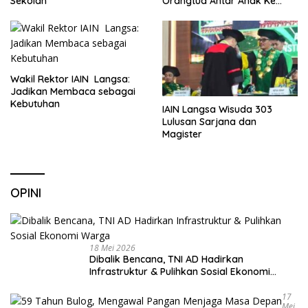
Sekolah
Orangtua Antar Anak Ke
Sekolah
Wakil Rektor IAIN Langsa:
Jadikan Membaca sebagai
Kebutuhan
IAIN Langsa Wisuda 303
Lulusan Sarjana dan
Magister
OPINI
18 Mei 2026
Dibalik Bencana, TNI AD Hadirkan
Infrastruktur & Pulihkan Sosial Ekonomi
Warga
17
Mei