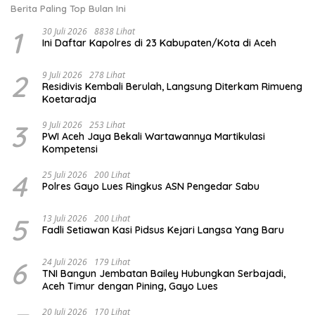
Berita Paling Top Bulan Ini
1
30 Juli 2026
8838 Lihat
Ini Daftar Kapolres di 23 Kabupaten/Kota di Aceh
2
9 Juli 2026
278 Lihat
Residivis Kembali Berulah, Langsung Diterkam Rimueng
Koetaradja
3
9 Juli 2026
253 Lihat
PWI Aceh Jaya Bekali Wartawannya Martikulasi
Kompetensi
4
25 Juli 2026
200 Lihat
Polres Gayo Lues Ringkus ASN Pengedar Sabu
5
13 Juli 2026
200 Lihat
Fadli Setiawan Kasi Pidsus Kejari Langsa Yang Baru
6
24 Juli 2026
179 Lihat
TNI Bangun Jembatan Bailey Hubungkan Serbajadi,
Aceh Timur dengan Pining, Gayo Lues
20 Juli 2026
170 Lihat