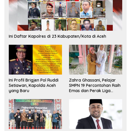
Ini Daftar Kapolres di 23 Kabupaten/Kota di Aceh
Ini Profil Brigjen Pol Ruddi
Zahra Ghassani, Pelajar
Setiawan, Kapolda Aceh
SMPN 19 Percontohan Raih
yang Baru
Emas dan Perak Liga
Olimpiade Nasional