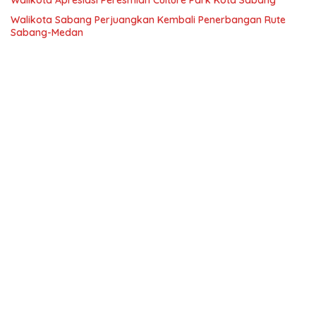
Walikota Apresiasi Peresmian Culture Park Kota Sabang
Walikota Sabang Perjuangkan Kembali Penerbangan Rute
Sabang-Medan