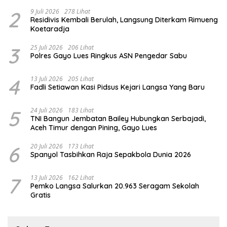
2
9 Juli 2026
278 Lihat
Residivis Kembali Berulah, Langsung Diterkam Rimueng
Koetaradja
3
25 Juli 2026
206 Lihat
Polres Gayo Lues Ringkus ASN Pengedar Sabu
4
13 Juli 2026
205 Lihat
Fadli Setiawan Kasi Pidsus Kejari Langsa Yang Baru
5
24 Juli 2026
183 Lihat
TNI Bangun Jembatan Bailey Hubungkan Serbajadi,
Aceh Timur dengan Pining, Gayo Lues
6
20 Juli 2026
173 Lihat
Spanyol Tasbihkan Raja Sepakbola Dunia 2026
7
13 Juli 2026
162 Lihat
Pemko Langsa Salurkan 20.963 Seragam Sekolah
Gratis