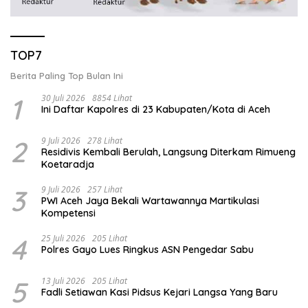
TOP7
Berita Paling Top Bulan Ini
1
30 Juli 2026
8854 Lihat
Ini Daftar Kapolres di 23 Kabupaten/Kota di Aceh
2
9 Juli 2026
278 Lihat
Residivis Kembali Berulah, Langsung Diterkam Rimueng
Koetaradja
3
9 Juli 2026
257 Lihat
PWI Aceh Jaya Bekali Wartawannya Martikulasi
Kompetensi
4
25 Juli 2026
205 Lihat
Polres Gayo Lues Ringkus ASN Pengedar Sabu
5
13 Juli 2026
205 Lihat
Fadli Setiawan Kasi Pidsus Kejari Langsa Yang Baru