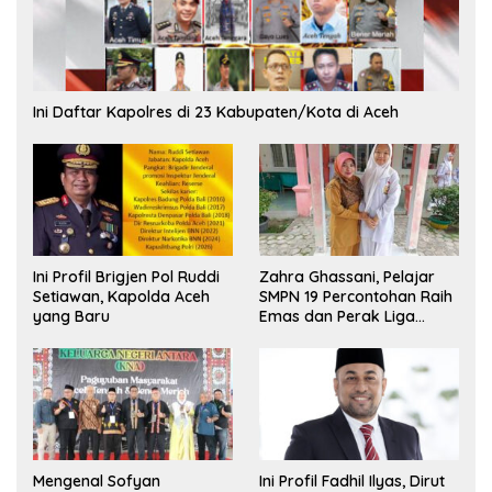
Ini Daftar Kapolres di 23 Kabupaten/Kota di Aceh
Ini Profil Brigjen Pol Ruddi
Zahra Ghassani, Pelajar
Setiawan, Kapolda Aceh
SMPN 19 Percontohan Raih
yang Baru
Emas dan Perak Liga
Olimpiade Nasional
Mengenal Sofyan
Ini Profil Fadhil Ilyas, Dirut