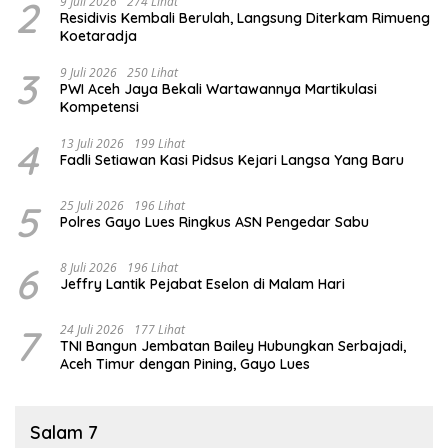
2
9 Juli 2026
274 Lihat
Residivis Kembali Berulah, Langsung Diterkam Rimueng
Koetaradja
3
9 Juli 2026
250 Lihat
PWI Aceh Jaya Bekali Wartawannya Martikulasi
Kompetensi
4
13 Juli 2026
199 Lihat
Fadli Setiawan Kasi Pidsus Kejari Langsa Yang Baru
5
25 Juli 2026
196 Lihat
Polres Gayo Lues Ringkus ASN Pengedar Sabu
6
8 Juli 2026
196 Lihat
Jeffry Lantik Pejabat Eselon di Malam Hari
7
24 Juli 2026
177 Lihat
TNI Bangun Jembatan Bailey Hubungkan Serbajadi,
Aceh Timur dengan Pining, Gayo Lues
Salam 7