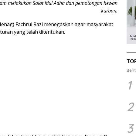
lam melakukan Salat Idul Adha dan pemotongan hewan
kurban.
enag) Fachrul Razi menegaskan agar masyarakat
turan yang telah ditentukan.
TO
Berit
1
2
3