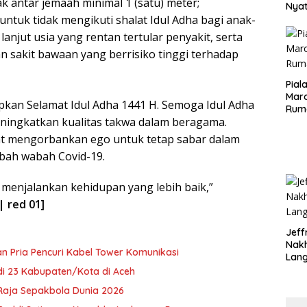
k antar jemaah minimal 1 (satu) meter;
Nya
tuk tidak mengikuti shalat Idul Adha bagi anak-
seba
Aspr
lanjut usia yang rentan tertular penyakit, serta
 sakit bawaan yang berrisiko tinggi terhadap
Pial
Maro
kan Selamat Idul Adha 1441 H. Semoga Idul Adha
Rum
eningkatkan kualitas takwa dalam beragama.
t mengorbankan ego untuk tetap sabar dalam
ah wabah Covid-19.
 menjalankan kehidupan yang lebih baik,”
| red 01]
Jeff
Nak
n Pria Pencuri Kabel Tower Komunikasi
Lan
 di 23 Kabupaten/Kota di Aceh
Raja Sepakbola Dunia 2026