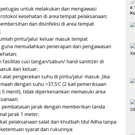
20
6 
petugas untuk melakukan dan mengawasi
K
rotokol kesehatan di area tempat pelaksanaan;
mbersihan dan disinfeksi di area tempat
;
umlah pintu/jalur keluar masuk tempat
n guna memudahkan penerapan dan pengawasan
ehatan;
fasilitas cuci tangan/sabun/ hand sanitizer di
masuk dan keluar;
alat pengecekan suhu di pintu/jalur masuk. Jika
amaah dengan suhu >37,5’C (2 kali pemeriksaan
 5 menit), tidak diperkenankan memasuki area
ksanaan;
pembatasan jarak dengan memberikan tanda
al jarak 1 meter;
at pelaksanaan salat dan khutbah Idul Adha tanpa
ketentuan syarat dan rukunnya;