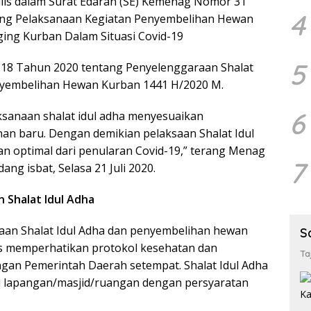
ulis dalam Surat Edaran (SE) Kemenag Nomor 31
4
ng Pelaksanaan Kegiatan Penyembelihan Hewan
ing Kurban Dalam Situasi Covid-19
5
8 Tahun 2020 tentang Penyelenggaraan Shalat
nyembelihan Hewan Kurban 1441 H/2020 M.
6
ksanaan shalat idul adha menyesuaikan
an baru. Dengan demikian pelaksaan Shalat Idul
an optimal dari penularan Covid-19,” terang Menag
7
ang isbat, Selasa 21 Juli 2020.
 Shalat Idul Adha
aan Shalat Idul Adha dan penyembelihan hewan
S
s memperhatikan protokol kesehatan dan
Ta
ngan Pemerintah Daerah setempat. Shalat Idul Adha
di lapangan/masjid/ruangan dengan persyaratan