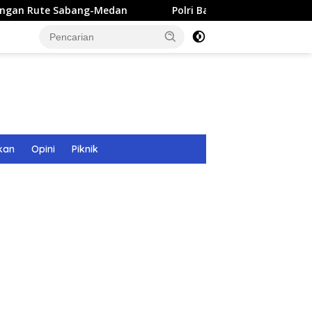
ng-Medan
Polri Bangun 40 Titik Sumur Bor untuk Warga 
kan
Opini
Piknik