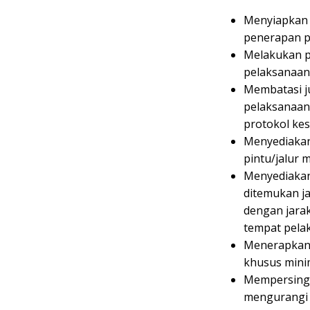
Menyiapkan 
penerapan p
Melakukan pe
pelaksanaan
Membatasi j
pelaksanaa
protokol kes
Menyediakan 
pintu/jalur 
Menyediakan 
ditemukan j
dengan jarak
tempat pela
Menerapkan 
khusus minim
Mempersingk
mengurangi 