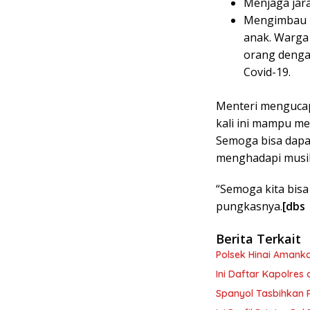
Menjaga jara
Mengimbau un
anak. Warga 
orang dengan
Covid-19.
Menteri mengucap
kali ini mampu m
Semoga bisa dapa
menghadapi musib
“Semoga kita bisa
pungkasnya.
[dbs 
Berita Terkait
Polsek Hinai Amanka
Ini Daftar Kapolres
Spanyol Tasbihkan 