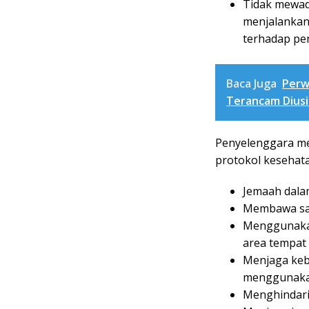
Tidak mewad
menjalankan
terhadap pen
Baca Juga
Perw
Terancam Diusi
Penyelenggara m
protokol kesehata
Jemaah dalam
Membawa saj
Menggunakan
area tempat
Menjaga keb
menggunakan
Menghindari 