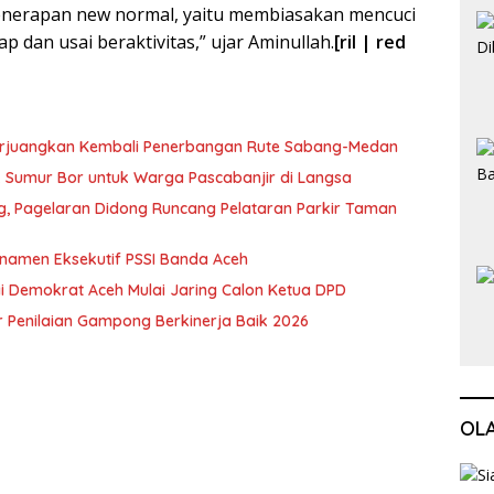
 penerapan new normal, yaitu membiasakan mencuci
p dan usai beraktivitas,” ujar Aminullah.
[ril | red
erjuangkan Kembali Penerbangan Rute Sabang-Medan
ik Sumur Bor untuk Warga Pascabanjir di Langsa
ng, Pagelaran Didong Runcang Pelataran Parkir Taman
rnamen Eksekutif PSSI Banda Aceh
i Demokrat Aceh Mulai Jaring Calon Ketua DPD
 Penilaian Gampong Berkinerja Baik 2026
OL