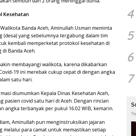
atakan sembuh dan 2 orang meninggal dunia.
4
ol Kesehatan
u, Walikota Banda Aceh, Aminullah Usman meminta
5
 (desa) yang sebelumnya tergabung dalam tim
ntuk kembali memperketat protokol kesehatan di
 di Banda Aceh.
6
makin membayangi walikota, karena dikabarkan
Covid-19 ini merebak cukup cepat di dengan angka
7
alam satu hari.
rmasi diumumkan Kepala Dinas Kesehatan Aceh,
g pasien covid satu hari di Aceh. Dengan rincian
S
n angka terbanyak per pukul 16.02 WIB, kemarin.
Ta
diam, Aminullah pun menginstruksikan jajaran
 melalui para camat untuk memastikan setiap