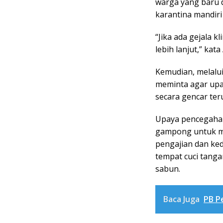
warga yang baru d
karantina mandiri
“Jika ada gejala 
lebih lanjut,” kata
Kemudian, melalu
meminta agar upay
secara gencar ter
Upaya pencegahan 
gampong untuk me
pengajian dan keda
tempat cuci tang
sabun.
Baca Juga
PB P