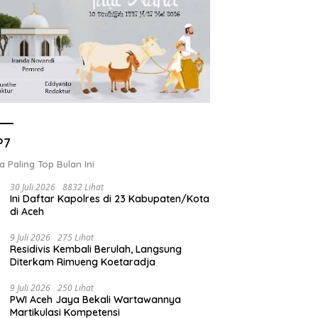
P7
a Paling Top Bulan Ini
30 Juli 2026
8832 Lihat
Ini Daftar Kapolres di 23 Kabupaten/Kota
di Aceh
9 Juli 2026
275 Lihat
Residivis Kembali Berulah, Langsung
Diterkam Rimueng Koetaradja
9 Juli 2026
250 Lihat
PWI Aceh Jaya Bekali Wartawannya
Martikulasi Kompetensi