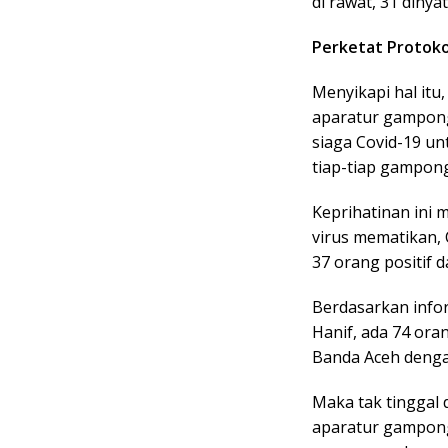
di rawat, 31 diny
Perketat Protok
Menyikapi hal it
aparatur gampong
siaga Covid-19 u
tiap-tiap gampong
Keprihatinan ini 
virus mematikan, 
37 orang positif d
Berdasarkan info
Hanif, ada 74 oran
Banda Aceh denga
Maka tak tinggal 
aparatur gampong