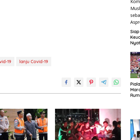
Siap
Keuc
Nya
seba
Aspr
vid-19
lanju Covid-19
Pial
Maro
Rum