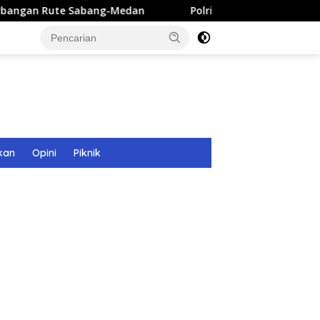
g-Medan
Polri Bangun 40 Titik Sumur Bor untuk Warga 
kan
Opini
Piknik