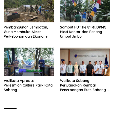
Pembangunan Jembatan,
Sambut HUT ke 81 RI, DPMG
Guna Membuka Akses
Hiasi Kantor dan Pasang
Perkebunan dan Ekonomi
Umbul Umbul
Walikota Apresiasi
Walikota Sabang
Peresmian Culture Park Kota
Perjuangkan Kembali
Sabang
Penerbangan Rute Sabang-
Medan