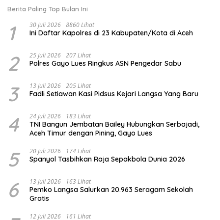
Berita Paling Top Bulan Ini
1
30 Juli 2026
8860 Lihat
Ini Daftar Kapolres di 23 Kabupaten/Kota di Aceh
2
25 Juli 2026
207 Lihat
Polres Gayo Lues Ringkus ASN Pengedar Sabu
3
13 Juli 2026
205 Lihat
Fadli Setiawan Kasi Pidsus Kejari Langsa Yang Baru
4
24 Juli 2026
183 Lihat
TNI Bangun Jembatan Bailey Hubungkan Serbajadi,
Aceh Timur dengan Pining, Gayo Lues
5
20 Juli 2026
174 Lihat
Spanyol Tasbihkan Raja Sepakbola Dunia 2026
6
13 Juli 2026
163 Lihat
Pemko Langsa Salurkan 20.963 Seragam Sekolah
Gratis
12 Juli 2026
161 Lihat