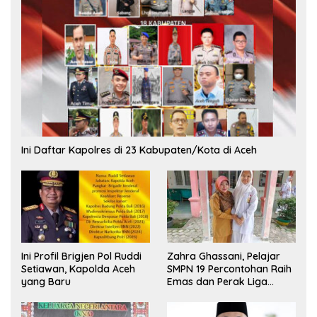
Ini Daftar Kapolres di 23 Kabupaten/Kota di Aceh
Ini Profil Brigjen Pol Ruddi
Zahra Ghassani, Pelajar
Setiawan, Kapolda Aceh
SMPN 19 Percontohan Raih
yang Baru
Emas dan Perak Liga
Olimpiade Nasional