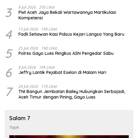
3
9 Juli 2026
250 Lihat
PWI Aceh Jaya Bekali Wartawannya Martikulasi
Kompetensi
4
13 Juli 2026
199 Lihat
Fadli Setiawan Kasi Pidsus Kejari Langsa Yang Baru
5
25 Juli 2026
198 Lihat
Polres Gayo Lues Ringkus ASN Pengedar Sabu
6
8 Juli 2026
196 Lihat
Jeffry Lantik Pejabat Eselon di Malam Hari
7
24 Juli 2026
178 Lihat
TNI Bangun Jembatan Bailey Hubungkan Serbajadi,
Aceh Timur dengan Pining, Gayo Lues
Salam 7
Tajuk