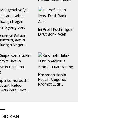
Emas dan Perak
Liga Olimpiade
Nasional
Ini Profil Fadhil Ilyas,
Dirut Bank Aceh
ngenal Sofyan
iantara, Ketua
luarga Negeri
tara yang Baru
Karomah Habib
Husein Alaydrus
apa Komaruddin
Kramat Luar
dayat, Ketua
Batang
wan Pers Saat
i?
NDIDIKAN