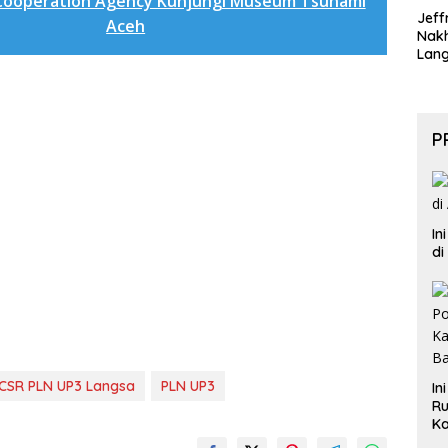
 Cooperation Agency Kunjungi Museum Tsunami
Jeff
Aceh
Nak
Lan
P
In
di
CSR PLN UP3 Langsa
PLN UP3
In
Ru
Ka
B