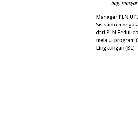
bagi masya
Manager PLN UP3
Siswanto mengata
dari PLN Peduli 
melalui program
C
Lingkungan (BL).