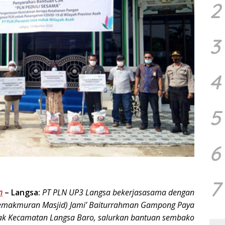
2
3
4
5
6
7
m
–
Langsa:
PT PLN UP3 Langsa bekerjasasama dengan
makmuran Masjid) Jami’ Baiturrahman Gampong Paya
ak Kecamatan Langsa Baro, salurkan bantuan sembako