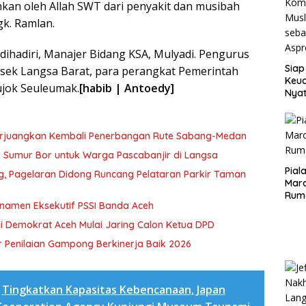
hkan oleh Allah SWT dari penyakit dan musibah
gk. Ramlan.
t dihadiri, Manajer Bidang KSA, Mulyadi. Pengurus
Siap
sek Langsa Barat, para perangkat Pemerintah
Keuc
jok Seuleumak.
[habib | Antoedy]
Nya
seba
Aspr
erjuangkan Kembali Penerbangan Rute Sabang-Medan
ik Sumur Bor untuk Warga Pascabanjir di Langsa
Pial
ng, Pagelaran Didong Runcang Pelataran Parkir Taman
Maro
Rum
rnamen Eksekutif PSSI Banda Aceh
i Demokrat Aceh Mulai Jaring Calon Ketua DPD
 Penilaian Gampong Berkinerja Baik 2026
Tingkatkan Kapasitas Kebencanaan, Japan