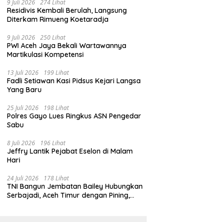
9 Juli 2026
274 Lihat
Residivis Kembali Berulah, Langsung
Diterkam Rimueng Koetaradja
9 Juli 2026
250 Lihat
PWI Aceh Jaya Bekali Wartawannya
Martikulasi Kompetensi
13 Juli 2026
199 Lihat
Fadli Setiawan Kasi Pidsus Kejari Langsa
Yang Baru
25 Juli 2026
198 Lihat
Polres Gayo Lues Ringkus ASN Pengedar
Sabu
8 Juli 2026
196 Lihat
Jeffry Lantik Pejabat Eselon di Malam
Hari
24 Juli 2026
178 Lihat
TNI Bangun Jembatan Bailey Hubungkan
Serbajadi, Aceh Timur dengan Pining,
Gayo Lues