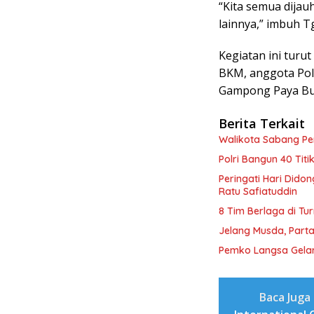
“Kita semua dijau
lainnya,” imbuh T
Kegiatan ini turu
BKM, anggota Pol
Gampong Paya Bu
Berita Terkait
Walikota Sabang P
Polri Bangun 40 Tit
Peringati Hari Dido
Ratu Safiatuddin
8 Tim Berlaga di Tu
Jelang Musda, Parta
Pemko Langsa Gelar
Baca Juga