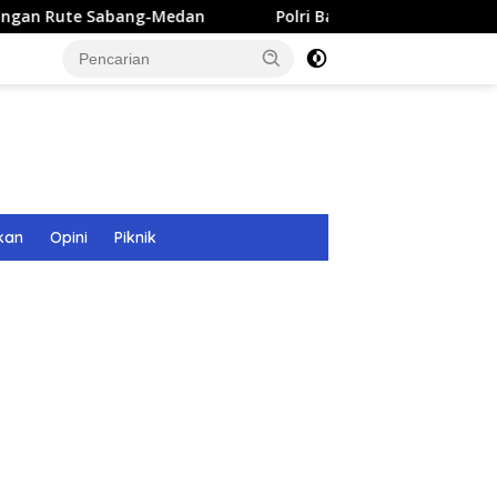
g-Medan
Polri Bangun 40 Titik Sumur Bor untuk Warga 
kan
Opini
Piknik