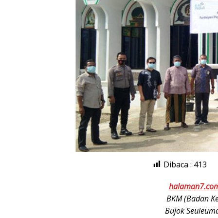
Dibaca :
413
halaman7.co
BKM (Badan Ke
Bujok Seuleum