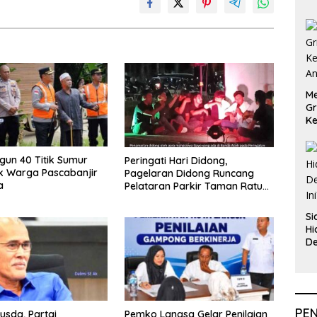
Me
Gr
Ke
An
ngun 40 Titik Sumur
Peringati Hari Didong,
k Warga Pascabanjir
Pagelaran Didong Runcang
a
Pelataran Parkir Taman Ratu
Safiatuddin
Si
Hi
De
In
PE
usda, Partai
Pemko Langsa Gelar Penilaian