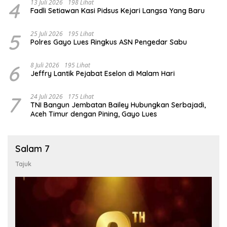
4
13 Juli 2026
198 Lihat
Fadli Setiawan Kasi Pidsus Kejari Langsa Yang Baru
5
25 Juli 2026
195 Lihat
Polres Gayo Lues Ringkus ASN Pengedar Sabu
6
8 Juli 2026
195 Lihat
Jeffry Lantik Pejabat Eselon di Malam Hari
7
24 Juli 2026
175 Lihat
TNI Bangun Jembatan Bailey Hubungkan Serbajadi,
Aceh Timur dengan Pining, Gayo Lues
Salam 7
Tajuk