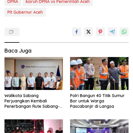
DPRA
kisruh DPRA vs Pemerintah Aceh
Plt Gubernur Aceh
Baca Juga
Walikota Sabang
Polri Bangun 40 Titik Sumur
Perjuangkan Kembali
Bor untuk Warga
Penerbangan Rute Sabang-
Pascabanjir di Langsa
Medan