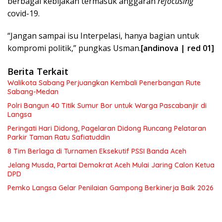
berbagai kebijakan termasuk anggaran
refocusing
covid-19.
“Jangan sampai isu Interpelasi, hanya bagian untuk
kompromi politik,” pungkas Usman.
[andinova | red 01]
Berita Terkait
Walikota Sabang Perjuangkan Kembali Penerbangan Rute
Sabang-Medan
Polri Bangun 40 Titik Sumur Bor untuk Warga Pascabanjir di
Langsa
Peringati Hari Didong, Pagelaran Didong Runcang Pelataran
Parkir Taman Ratu Safiatuddin
8 Tim Berlaga di Turnamen Eksekutif PSSI Banda Aceh
Jelang Musda, Partai Demokrat Aceh Mulai Jaring Calon Ketua
DPD
Pemko Langsa Gelar Penilaian Gampong Berkinerja Baik 2026