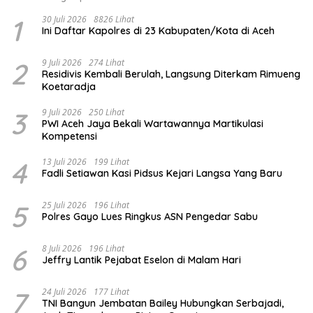
1
30 Juli 2026
8826 Lihat
Ini Daftar Kapolres di 23 Kabupaten/Kota di Aceh
2
9 Juli 2026
274 Lihat
Residivis Kembali Berulah, Langsung Diterkam Rimueng
Koetaradja
3
9 Juli 2026
250 Lihat
PWI Aceh Jaya Bekali Wartawannya Martikulasi
Kompetensi
4
13 Juli 2026
199 Lihat
Fadli Setiawan Kasi Pidsus Kejari Langsa Yang Baru
5
25 Juli 2026
196 Lihat
Polres Gayo Lues Ringkus ASN Pengedar Sabu
6
8 Juli 2026
196 Lihat
Jeffry Lantik Pejabat Eselon di Malam Hari
7
24 Juli 2026
177 Lihat
TNI Bangun Jembatan Bailey Hubungkan Serbajadi,