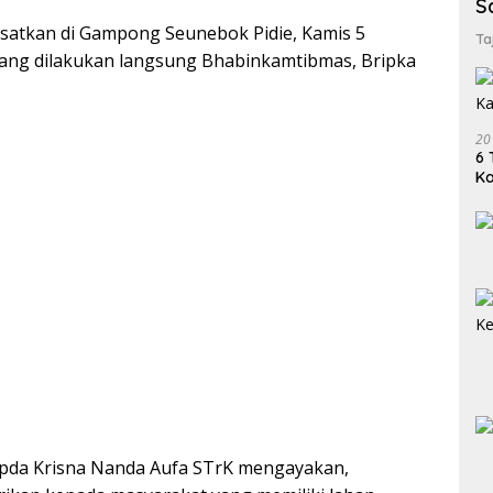
S
ipusatkan di Gampong Seunebok Pidie, Kamis 5
Ta
ng dilakukan langsung Bhabinkamtibmas, Bripka
20
6 
K
Ipda Krisna Nanda Aufa STrK mengayakan,