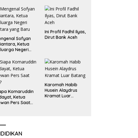
Emas dan Perak
Liga Olimpiade
Nasional
Ini Profil Fadhil Ilyas,
Dirut Bank Aceh
ngenal Sofyan
iantara, Ketua
luarga Negeri
tara yang Baru
Karomah Habib
Husein Alaydrus
apa Komaruddin
Kramat Luar
dayat, Ketua
Batang
wan Pers Saat
i?
NDIDIKAN