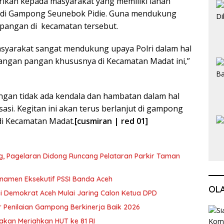
iberikan kepada masyarakat yang memiliki lahan
 di Gampong Seunebok Pidie. Guna mendukung
pangan di kecamatan tersebut.
asyarakat sangat mendukung upaya Polri dalam hal
ngan pangan khususnya di Kecamatan Madat ini,”
 dengan tidak ada kendala dan hambatan dalam hal
sasi. Kegitan ini akan terus berlanjut di gampong
di Kecamatan Madat.
[cusmiran | red 01]
ng, Pagelaran Didong Runcang Pelataran Parkir Taman
rnamen Eksekutif PSSI Banda Aceh
OL
i Demokrat Aceh Mulai Jaring Calon Ketua DPD
 Penilaian Gampong Berkinerja Baik 2026
akan Meriahkan HUT ke 81 RI