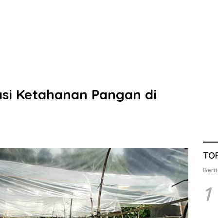
asi Ketahanan Pangan di
TO
Berit
1