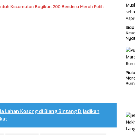
rintah Kecamatan Bagikan 200 Bendera Merah Putih
Siap
Keuc
Nya
seba
Aspr
Pial
Maro
Rum
Ha Lahan Kosong di Blang Bintang Dijadikan
kat