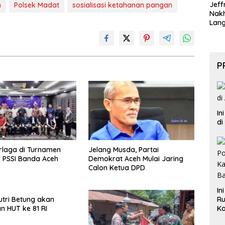
Jeff
n
Polsek Madat
sosialisasi ketahanan pangan
Nak
Lan
P
In
di
rlaga di Turnamen
Jelang Musda, Partai
f PSSI Banda Aceh
Demokrat Aceh Mulai Jaring
Calon Ketua DPD
In
Ru
tri Betung akan
Ka
n HUT ke 81 RI
B