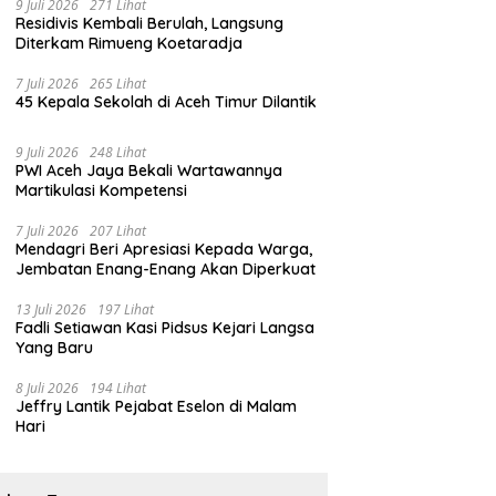
9 Juli 2026
271 Lihat
Residivis Kembali Berulah, Langsung
Diterkam Rimueng Koetaradja
7 Juli 2026
265 Lihat
45 Kepala Sekolah di Aceh Timur Dilantik
9 Juli 2026
248 Lihat
PWI Aceh Jaya Bekali Wartawannya
Martikulasi Kompetensi
7 Juli 2026
207 Lihat
Mendagri Beri Apresiasi Kepada Warga,
Jembatan Enang-Enang Akan Diperkuat
13 Juli 2026
197 Lihat
Fadli Setiawan Kasi Pidsus Kejari Langsa
Yang Baru
8 Juli 2026
194 Lihat
Jeffry Lantik Pejabat Eselon di Malam
Hari