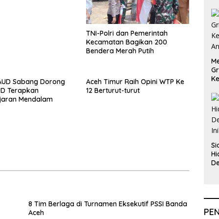
TNI-Polri dan Pemerintah
Kecamatan Bagikan 200
Bendera Merah Putih
Me
Gr
Ke
AUD Sabang Dorong
Aceh Timur Raih Opini WTP Ke
An
UD Terapkan
12 Berturut-turut
jaran Mendalam
Si
Hi
De
In
8 Tim Berlaga di Turnamen Eksekutif PSSI Banda
PE
Aceh