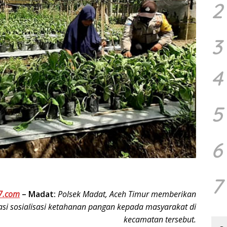
2
3
4
5
6
7
7.com
–
Madat:
Polsek Madat, Aceh Timur memberikan
sasi sosialisasi ketahanan pangan kepada masyarakat di
kecamatan tersebut.