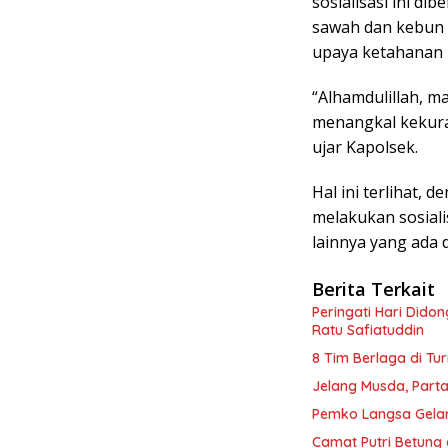
sosialisasi ini d
sawah dan kebun
upaya ketahanan 
“Alhamdulillah, m
menangkal kekura
ujar Kapolsek.
Hal ini terlihat,
melakukan sosiali
lainnya yang ada 
Berita Terkait
Peringati Hari Dido
Ratu Safiatuddin
8 Tim Berlaga di Tu
Jelang Musda, Parta
Pemko Langsa Gelar
Camat Putri Betung 