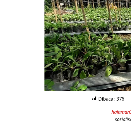
Dibaca :
376
halaman
sosiali