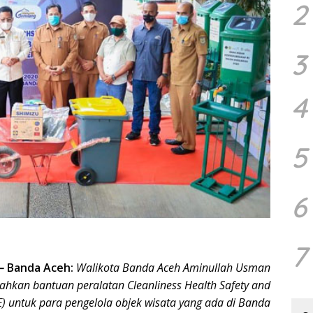
2
3
4
5
6
7
–
Banda Aceh:
Walikota Banda Aceh Aminullah Usman
hkan bantuan peralatan Cleanliness Health Safety and
) untuk para pengelola objek wisata yang ada di Banda