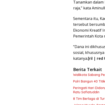
Tanamkan dalam h
raja,” kata Aminul
Sementara itu, Ka
tersebut bersumb
Ekonomi Kreatif I
Pemerintah Kota m
“Dana ini dikhus
sosial, khususnya
katanya.
[ril | red 
Berita Terkait
Walikota Sabang P
Polri Bangun 40 Tit
Peringati Hari Dido
Ratu Safiatuddin
8 Tim Berlaga di Tu