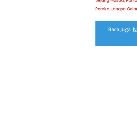
Jelang Musda, Parta
Pemko Langsa Gelar
Baca Juga
N