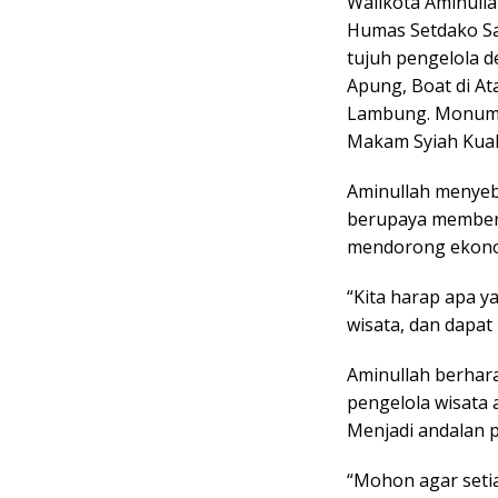
Walikota Aminulla
Humas Setdako Sa
tujuh pengelola d
Apung, Boat di A
Lambung. Monume
Makam Syiah Kual
Aminullah menyeb
berupaya memberi
mendorong ekonomi
“Kita harap apa y
wisata, dan dapat
Aminullah berhara
pengelola wisata 
Menjadi andalan p
“Mohon agar setia