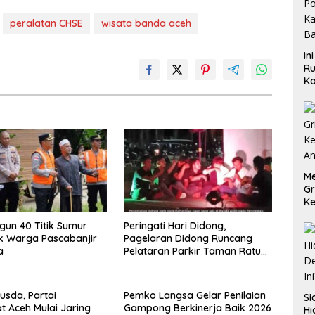
peralatan CHSE
wisata banda aceh
In
Ru
Ka
B
Me
Gr
Ke
An
ngun 40 Titik Sumur
Peringati Hari Didong,
k Warga Pascabanjir
Pagelaran Didong Runcang
a
Pelataran Parkir Taman Ratu
Safiatuddin
usda, Partai
Pemko Langsa Gelar Penilaian
Si
 Aceh Mulai Jaring
Gampong Berkinerja Baik 2026
Hi