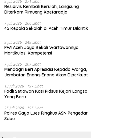
9 Juli 2026
271 Lihat
Residivis Kembali Berulah, Langsung
Diterkam Rimueng Koetaradja
7 Juli 2026
266 Lihat
45 Kepala Sekolah di Aceh Timur Dilantik
9 Juli 2026
249 Lihat
PWI Aceh Jaya Bekali Wartawannya
Martikulasi Kompetensi
7 Juli 2026
207 Lihat
Mendagri Beri Apresiasi Kepada Warga,
Jembatan Enang-Enang Akan Diperkuat
13 Juli 2026
197 Lihat
Fadli Setiawan Kasi Pidsus Kejari Langsa
Yang Baru
25 Juli 2026
195 Lihat
Polres Gayo Lues Ringkus ASN Pengedar
Sabu