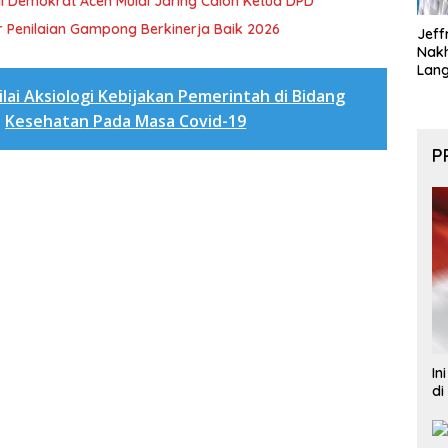
i Demokrat Aceh Mulai Jaring Calon Ketua DPD
 Penilaian Gampong Berkinerja Baik 2026
Jeff
Nak
Lan
ilai Aksiologi Kebijakan Pemerintah di Bidang
Kesehatan Pada Masa Covid-19
P
In
di