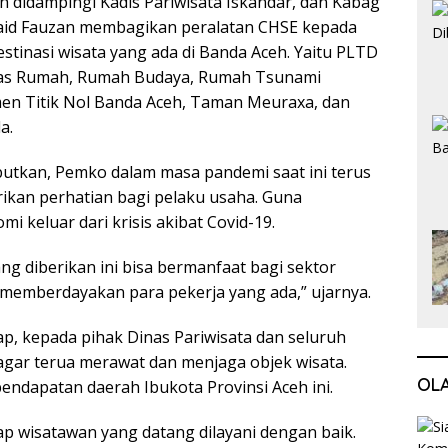
h didampingi Kadis Pariwisata Iskandar, dan Kabag
id Fauzan membagikan peralatan CHSE kepada
estinasi wisata yang ada di Banda Aceh. Yaitu PLTD
tas Rumah, Rumah Budaya, Rumah Tsunami
n Titik Nol Banda Aceh, Taman Meuraxa, dan
a.
utkan, Pemko dalam masa pandemi saat ini terus
kan perhatian bagi pelaku usaha. Guna
 keluar dari krisis akibat Covid-19.
ang diberikan ini bisa bermanfaat bagi sektor
 memberdayakan para pekerja yang ada,” ujarnya.
p, kepada pihak Dinas Pariwisata dan seluruh
agar terua merawat dan menjaga objek wisata.
OL
endapatan daerah Ibukota Provinsi Aceh ini.
p wisatawan yang datang dilayani dengan baik.