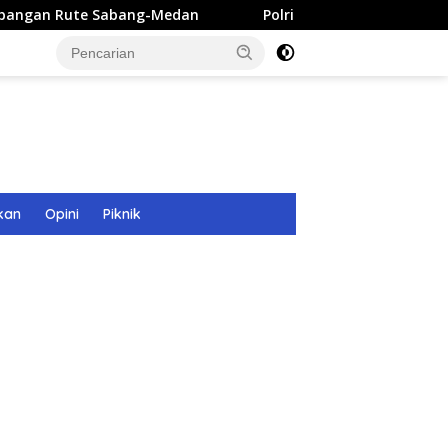
bang-Medan
Polri Bangun 40 Titik Sumur Bor untuk War
kan
Opini
Piknik