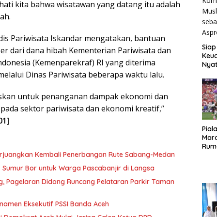
ati kita bahwa wisatawan yang datang itu adalah
lah.
dis Pariwisata Iskandar mengatakan, bantuan
Siap
er dari dana hibah Kementerian Pariwisata dan
Keuc
ndonesia (Kemenparekraf) RI yang diterima
Nya
seba
elalui Dinas Pariwisata beberapa waktu lalu.
Aspr
uskan untuk penanganan dampak ekonomi dan
 pada sektor pariwisata dan ekonomi kreatif,”
01]
Pial
Maro
Rum
erjuangkan Kembali Penerbangan Rute Sabang-Medan
ik Sumur Bor untuk Warga Pascabanjir di Langsa
ng, Pagelaran Didong Runcang Pelataran Parkir Taman
rnamen Eksekutif PSSI Banda Aceh