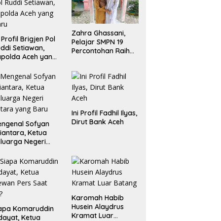
Zahra Ghassani,
i Profil Brigjen Pol
Pelajar SMPN 19
ddi Setiawan,
Percontohan Raih
polda Aceh yang
Emas dan Perak
aru
Liga Olimpiade
Nasional
Ini Profil Fadhil Ilyas,
Dirut Bank Aceh
ngenal Sofyan
iantara, Ketua
luarga Negeri
tara yang Baru
Karomah Habib
Husein Alaydrus
apa Komaruddin
Kramat Luar
dayat, Ketua