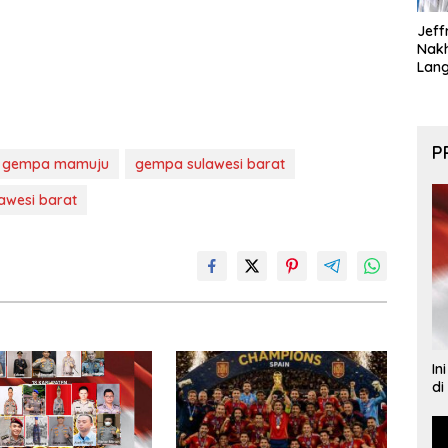
Jeff
Nak
Lan
P
gempa mamuju
gempa sulawesi barat
awesi barat
In
di