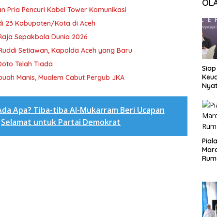
OL
n Pria Pencuri Kabel Tower Komunikasi
 di 23 Kabupaten/Kota di Aceh
Raja Sepakbola Dunia 2026
ol Ruddi Setiawan, Kapolda Aceh yang Baru
Doto Telah Tiada
Siap
Keuc
buah Manis, Mualem Cabut Pergub JKA
Nya
seba
Aspr
Ada Apa? Tiba-tiba Al-Mukarram Beri Ucapan
Selamat untuk Partai Demokrat
Pial
Maro
Rum