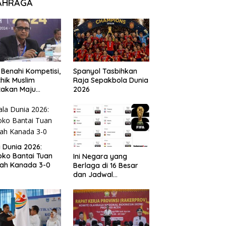
AHRAGA
 Benahi Kompetisi,
Spanyol Tasbihkan
hik Muslim
Raja Sepakbola Dunia
takan Maju
2026
gai Calon Ketua
ov PSSI Aceh
a Dunia 2026:
ko Bantai Tuan
Ini Negara yang
ah Kanada 3-0
Berlaga di 16 Besar
dan Jadwal
Pertandingan
Perdelapan final Piala
Dunia 2026