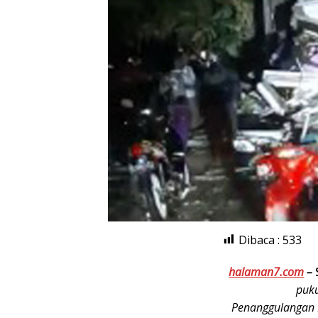
Dibaca :
533
halaman7.com
–
puku
Penanggulangan 