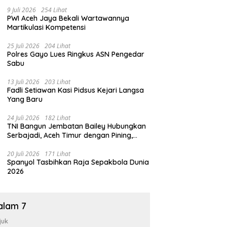
9 Juli 2026
254 Lihat
PWI Aceh Jaya Bekali Wartawannya
Martikulasi Kompetensi
25 Juli 2026
204 Lihat
Polres Gayo Lues Ringkus ASN Pengedar
Sabu
13 Juli 2026
203 Lihat
Fadli Setiawan Kasi Pidsus Kejari Langsa
Yang Baru
24 Juli 2026
182 Lihat
TNI Bangun Jembatan Bailey Hubungkan
Serbajadi, Aceh Timur dengan Pining,
Gayo Lues
20 Juli 2026
171 Lihat
Spanyol Tasbihkan Raja Sepakbola Dunia
2026
alam 7
juk