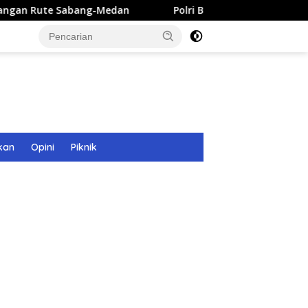
g-Medan
Polri Bangun 40 Titik Sumur Bor untuk Warga 
kan
Opini
Piknik