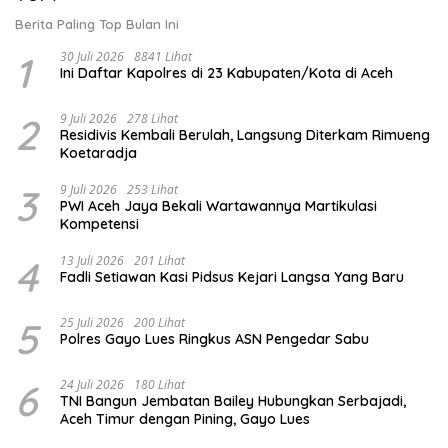
Berita Paling Top Bulan Ini
1
30 Juli 2026
8841 Lihat
Ini Daftar Kapolres di 23 Kabupaten/Kota di Aceh
2
9 Juli 2026
278 Lihat
Residivis Kembali Berulah, Langsung Diterkam Rimueng
Koetaradja
3
9 Juli 2026
253 Lihat
PWI Aceh Jaya Bekali Wartawannya Martikulasi
Kompetensi
4
13 Juli 2026
201 Lihat
Fadli Setiawan Kasi Pidsus Kejari Langsa Yang Baru
5
25 Juli 2026
200 Lihat
Polres Gayo Lues Ringkus ASN Pengedar Sabu
6
24 Juli 2026
180 Lihat
TNI Bangun Jembatan Bailey Hubungkan Serbajadi,
Aceh Timur dengan Pining, Gayo Lues