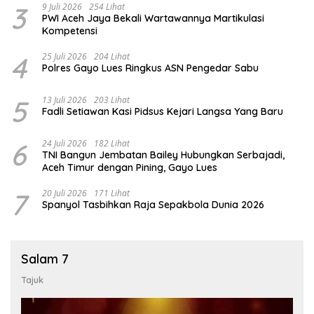
3
9 Juli 2026
254 Lihat
PWI Aceh Jaya Bekali Wartawannya Martikulasi
Kompetensi
4
25 Juli 2026
204 Lihat
Polres Gayo Lues Ringkus ASN Pengedar Sabu
5
13 Juli 2026
203 Lihat
Fadli Setiawan Kasi Pidsus Kejari Langsa Yang Baru
6
24 Juli 2026
182 Lihat
TNI Bangun Jembatan Bailey Hubungkan Serbajadi,
Aceh Timur dengan Pining, Gayo Lues
7
20 Juli 2026
171 Lihat
Spanyol Tasbihkan Raja Sepakbola Dunia 2026
Salam 7
Tajuk