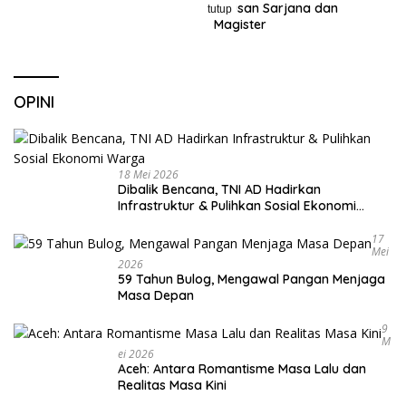
Lulusan Sarjana dan
tutup
Magister
OPINI
18 Mei 2026
Dibalik Bencana, TNI AD Hadirkan
Infrastruktur & Pulihkan Sosial Ekonomi
Warga
17
Mei
2026
59 Tahun Bulog, Mengawal Pangan Menjaga
Masa Depan
9
M
Ei 2026
Aceh: Antara Romantisme Masa Lalu dan
Realitas Masa Kini