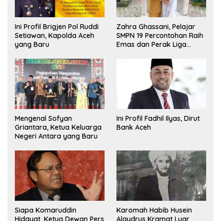
Ini Profil Brigjen Pol Ruddi
Zahra Ghassani, Pelajar
Setiawan, Kapolda Aceh
SMPN 19 Percontohan Raih
yang Baru
Emas dan Perak Liga
Olimpiade Nasional
Mengenal Sofyan
Ini Profil Fadhil Ilyas, Dirut
Griantara, Ketua Keluarga
Bank Aceh
Negeri Antara yang Baru
Siapa Komaruddin
Karomah Habib Husein
Hidayat, Ketua Dewan Pers
Alaydrus Kramat Luar