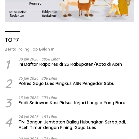
TOP7
Berita Paling Top Bulan Ini
1
30 Juli 2026
8858 Lihat
Ini Daftar Kapolres di 23 Kabupaten/Kota di Aceh
2
25 Juli 2026
206 Lihat
Polres Gayo Lues Ringkus ASN Pengedar Sabu
3
13 Juli 2026
205 Lihat
Fadli Setiawan Kasi Pidsus Kejari Langsa Yang Baru
4
24 Juli 2026
183 Lihat
TNI Bangun Jembatan Bailey Hubungkan Serbajadi,
Aceh Timur dengan Pining, Gayo Lues
20 Juli 2026
174 Lihat