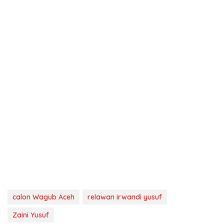
calon Wagub Aceh
relawan irwandi yusuf
Zaini Yusuf