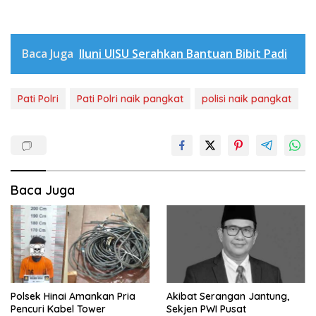
Baca Juga
Iluni UISU Serahkan Bantuan Bibit Padi
Pati Polri
Pati Polri naik pangkat
polisi naik pangkat
Baca Juga
Polsek Hinai Amankan Pria
Akibat Serangan Jantung,
Pencuri Kabel Tower
Sekjen PWI Pusat