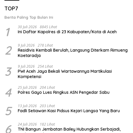
TOP7
Berita Paling Top Bulan Ini
1
30 Juli 2026
8845 Lihat
Ini Daftar Kapolres di 23 Kabupaten/Kota di Aceh
2
9 Juli 2026
278 Lihat
Residivis Kembali Berulah, Langsung Diterkam Rimueng
Koetaradja
3
9 Juli 2026
254 Lihat
PWI Aceh Jaya Bekali Wartawannya Martikulasi
Kompetensi
4
25 Juli 2026
204 Lihat
Polres Gayo Lues Ringkus ASN Pengedar Sabu
5
13 Juli 2026
203 Lihat
Fadli Setiawan Kasi Pidsus Kejari Langsa Yang Baru
6
24 Juli 2026
182 Lihat
TNI Bangun Jembatan Bailey Hubungkan Serbajadi,