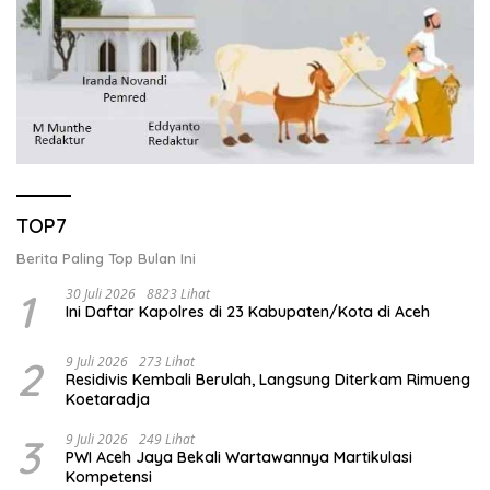
TOP7
Berita Paling Top Bulan Ini
1
30 Juli 2026
8823 Lihat
Ini Daftar Kapolres di 23 Kabupaten/Kota di Aceh
2
9 Juli 2026
273 Lihat
Residivis Kembali Berulah, Langsung Diterkam Rimueng
Koetaradja
3
9 Juli 2026
249 Lihat
PWI Aceh Jaya Bekali Wartawannya Martikulasi
Kompetensi