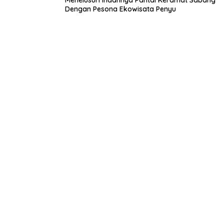
Menelusuri Indahnya Pantai Keramat Sabang
Dengan Pesona Ekowisata Penyu