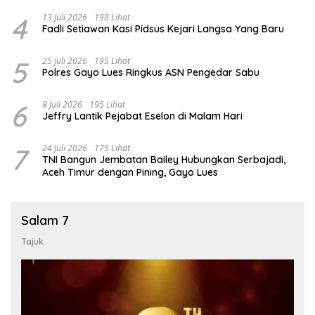
4
13 Juli 2026
198 Lihat
Fadli Setiawan Kasi Pidsus Kejari Langsa Yang Baru
5
25 Juli 2026
195 Lihat
Polres Gayo Lues Ringkus ASN Pengedar Sabu
6
8 Juli 2026
195 Lihat
Jeffry Lantik Pejabat Eselon di Malam Hari
7
24 Juli 2026
175 Lihat
TNI Bangun Jembatan Bailey Hubungkan Serbajadi,
Aceh Timur dengan Pining, Gayo Lues
Salam 7
Tajuk