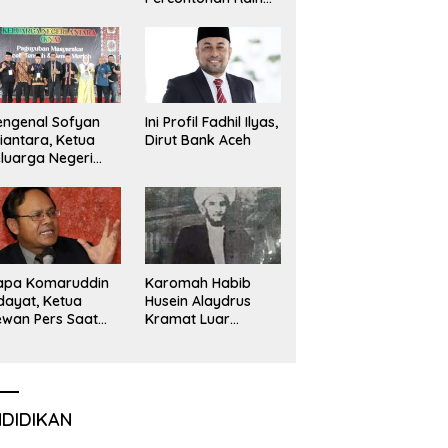
Emas dan Perak
Liga Olimpiade
Nasional
ngenal Sofyan
Ini Profil Fadhil Ilyas,
iantara, Ketua
Dirut Bank Aceh
luarga Negeri
tara yang Baru
apa Komaruddin
Karomah Habib
dayat, Ketua
Husein Alaydrus
wan Pers Saat
Kramat Luar
i?
Batang
NDIDIKAN