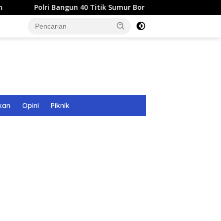
gun 40 Titik Sumur Bor untuk Warga Pascabanjir di Langsa
kan
Opini
Piknik