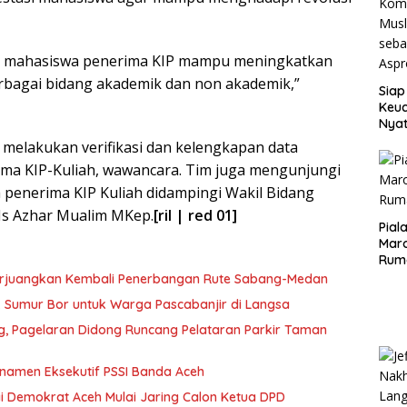
a mahasiswa penerima KIP mampu meningkatkan
erbagai bidang akademik dan non akademik,”
Siap
Keuc
Nya
seba
melakukan verifikasi dan kelengkapan data
Aspr
ma KIP-Kuliah, wawancara. Tim juga mengunjungi
penerima KIP Kuliah didampingi Wakil Bidang
s Azhar Mualim MKep.
[ril | red 01]
Pial
Maro
Rum
erjuangkan Kembali Penerbangan Rute Sabang-Medan
ik Sumur Bor untuk Warga Pascabanjir di Langsa
ng, Pagelaran Didong Runcang Pelataran Parkir Taman
rnamen Eksekutif PSSI Banda Aceh
i Demokrat Aceh Mulai Jaring Calon Ketua DPD