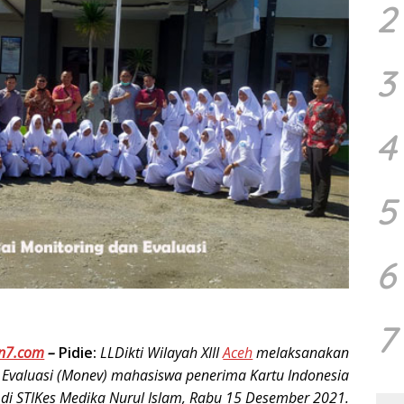
2
3
4
5
6
7
n7.com
–
Pidie:
LLDikti Wilayah XIII
Aceh
melaksanakan
 Evaluasi (Monev) mahasiswa penerima Kartu Indonesia
1 di STIKes Medika Nurul Islam, Rabu 15 Desember 2021.