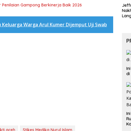
 Penilaian Gampong Berkinerja Baik 2026
Jeff
Nak
Lan
 Keluarga Warga Arul Kumer Dijemput Uji Swab
P
In
di
In
Ru
Ka
B
kti aceh
Stikes Medika Nurul Islam