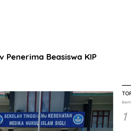
ev Penerima Beasiswa KIP
TO
Berit
1