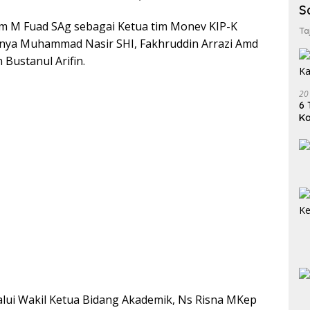
S
im M Fuad SAg sebagai Ketua tim Monev KIP-K
Ta
ya Muhammad Nasir SHI, Fakhruddin Arrazi Amd
 Bustanul Arifin.
20
6 
K
alui Wakil Ketua Bidang Akademik, Ns Risna MKep