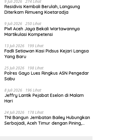
9 Juli 2026
274 Lihat
Residivis Kembali Berulah, Langsung
Diterkam Rimueng Koetaradja
9 Juli 2026
250 Lihat
PWI Aceh Jaya Bekali Wartawannya
Martikulasi Kompetensi
13 Juli 2026
199 Lihat
Fadli Setiawan Kasi Pidsus Kejari Langsa
Yang Baru
25 Juli 2026
198 Lihat
Polres Gayo Lues Ringkus ASN Pengedar
Sabu
8 Juli 2026
196 Lihat
Jeffry Lantik Pejabat Eselon di Malam
Hari
24 Juli 2026
178 Lihat
TNI Bangun Jembatan Bailey Hubungkan
Serbajadi, Aceh Timur dengan Pining,
Gayo Lues