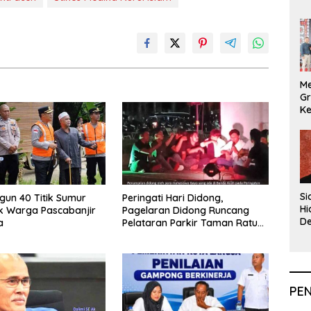
Me
Gr
Ke
An
Si
ngun 40 Titik Sumur
Peringati Hari Didong,
Hi
k Warga Pascabanjir
Pagelaran Didong Runcang
De
a
Pelataran Parkir Taman Ratu
In
Safiatuddin
PE