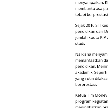
menyampaikan, KI
membantu asa par
tetapi berprestas
Sejak 2016 STIKe
pendidikan dari Di
jumlah kuota KIP 
studi.
Ns Risna menyamp
memanfaatkan da
pendidikan. Menin
akademik. Sepert
yang rutin dilaks
berprestasi.
Ketua Tim Monev
program kegiatan
meningkatkan pre