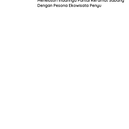
Menelusuri Indahnya Pantai Keramat Sabang
Dengan Pesona Ekowisata Penyu