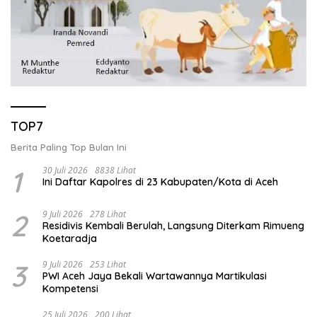
TOP7
Berita Paling Top Bulan Ini
1
30 Juli 2026
8838 Lihat
Ini Daftar Kapolres di 23 Kabupaten/Kota di Aceh
2
9 Juli 2026
278 Lihat
Residivis Kembali Berulah, Langsung Diterkam Rimueng
Koetaradja
3
9 Juli 2026
253 Lihat
PWI Aceh Jaya Bekali Wartawannya Martikulasi
Kompetensi
25 Juli 2026
200 Lihat