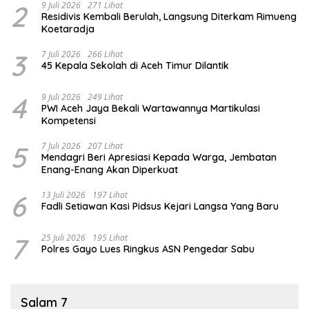
2
9 Juli 2026
271 Lihat
Residivis Kembali Berulah, Langsung Diterkam Rimueng
Koetaradja
3
7 Juli 2026
266 Lihat
45 Kepala Sekolah di Aceh Timur Dilantik
4
9 Juli 2026
249 Lihat
PWI Aceh Jaya Bekali Wartawannya Martikulasi
Kompetensi
5
7 Juli 2026
207 Lihat
Mendagri Beri Apresiasi Kepada Warga, Jembatan
Enang-Enang Akan Diperkuat
6
13 Juli 2026
197 Lihat
Fadli Setiawan Kasi Pidsus Kejari Langsa Yang Baru
7
25 Juli 2026
195 Lihat
Polres Gayo Lues Ringkus ASN Pengedar Sabu
Salam 7