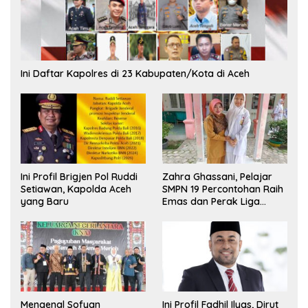
Ini Daftar Kapolres di 23 Kabupaten/Kota di Aceh
Ini Profil Brigjen Pol Ruddi
Zahra Ghassani, Pelajar
Setiawan, Kapolda Aceh
SMPN 19 Percontohan Raih
yang Baru
Emas dan Perak Liga
Olimpiade Nasional
Mengenal Sofyan
Ini Profil Fadhil Ilyas, Dirut