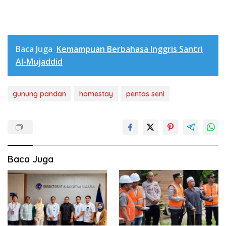
Baca Juga
Kemampuan Berbahasa Inggris Santri
Al-Mujaddid
gunung pandan
homestay
pentas seni
Baca Juga