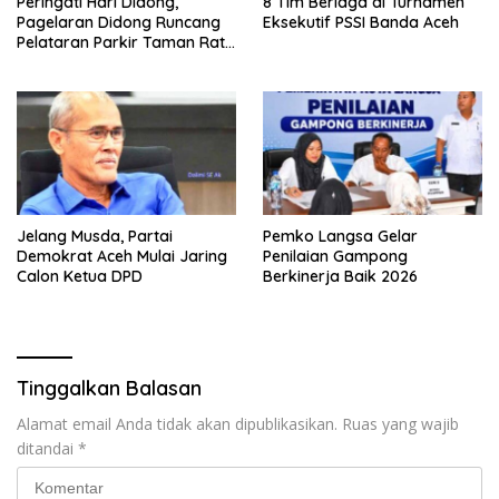
Peringati Hari Didong,
8 Tim Berlaga di Turnamen
Pagelaran Didong Runcang
Eksekutif PSSI Banda Aceh
Pelataran Parkir Taman Ratu
Safiatuddin
Jelang Musda, Partai
Pemko Langsa Gelar
Demokrat Aceh Mulai Jaring
Penilaian Gampong
Calon Ketua DPD
Berkinerja Baik 2026
Tinggalkan Balasan
Alamat email Anda tidak akan dipublikasikan.
Ruas yang wajib
ditandai
*