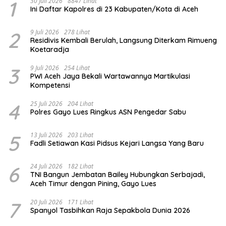
1
30 Juli 2026
8847 Lihat
Ini Daftar Kapolres di 23 Kabupaten/Kota di Aceh
2
9 Juli 2026
278 Lihat
Residivis Kembali Berulah, Langsung Diterkam Rimueng
Koetaradja
3
9 Juli 2026
254 Lihat
PWI Aceh Jaya Bekali Wartawannya Martikulasi
Kompetensi
4
25 Juli 2026
204 Lihat
Polres Gayo Lues Ringkus ASN Pengedar Sabu
5
13 Juli 2026
203 Lihat
Fadli Setiawan Kasi Pidsus Kejari Langsa Yang Baru
6
24 Juli 2026
182 Lihat
TNI Bangun Jembatan Bailey Hubungkan Serbajadi,
Aceh Timur dengan Pining, Gayo Lues
7
20 Juli 2026
171 Lihat
Spanyol Tasbihkan Raja Sepakbola Dunia 2026