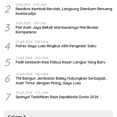
2
9 Juli 2026
278 Lihat
Residivis Kembali Berulah, Langsung Diterkam Rimueng
Koetaradja
3
9 Juli 2026
254 Lihat
PWI Aceh Jaya Bekali Wartawannya Martikulasi
Kompetensi
4
25 Juli 2026
204 Lihat
Polres Gayo Lues Ringkus ASN Pengedar Sabu
5
13 Juli 2026
203 Lihat
Fadli Setiawan Kasi Pidsus Kejari Langsa Yang Baru
6
24 Juli 2026
182 Lihat
TNI Bangun Jembatan Bailey Hubungkan Serbajadi,
Aceh Timur dengan Pining, Gayo Lues
7
20 Juli 2026
171 Lihat
Spanyol Tasbihkan Raja Sepakbola Dunia 2026