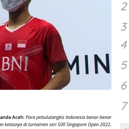
2
3
4
5
6
7
anda Aceh:
Para pebulutangkis Indonesia benar-benar
n kelasnya di turnamen seri 500 Singapore Open 2022.