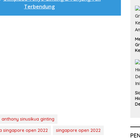
Terbendung
Me
Gr
Ke
An
Si
Hi
De
In
anthony sinusikua ginting
ra singapore open 2022
singapore open 2022
PE