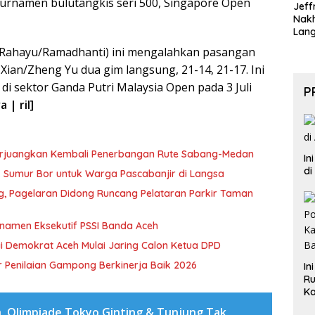
turnamen bulutangkis seri 500, Singapore Open
Jeff
Nak
Lan
R (Rahayu/Ramadhanti) ini mengalahkan pasangan
Xian/Zheng Yu dua gim langsung, 21-14, 21-17. Ini
 di sektor Ganda Putri Malaysia Open pada 3 Juli
P
 | ril]
erjuangkan Kembali Penerbangan Rute Sabang-Medan
In
di
ik Sumur Bor untuk Warga Pascabanjir di Langsa
ng, Pagelaran Didong Runcang Pelataran Parkir Taman
rnamen Eksekutif PSSI Banda Aceh
i Demokrat Aceh Mulai Jaring Calon Ketua DPD
 Penilaian Gampong Berkinerja Baik 2026
In
Ru
Ka
B
a
Olimpiade Tokyo Ginting & Tunjung Tak