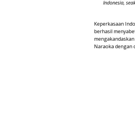
Indonesia, sea
Keperkasaan Indon
berhasil menyabet 
mengakandaskan i
Naraoka dengan d