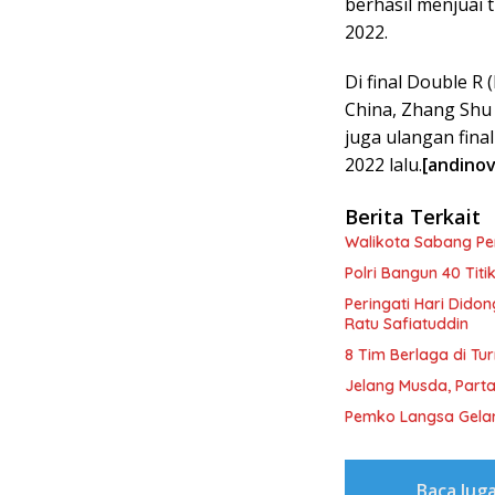
berhasil menjuai 
2022.
Di final Double 
China, Zhang Shu 
juga ulangan final
2022 lalu.
[andinova
Berita Terkait
Walikota Sabang P
Polri Bangun 40 Tit
Peringati Hari Dido
Ratu Safiatuddin
8 Tim Berlaga di Tu
Jelang Musda, Parta
Pemko Langsa Gelar
Baca Jug