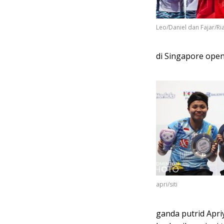
Leo/Daniel dan Fajar/Ri
di Singapore open
apri/siti
ganda putrid Apri