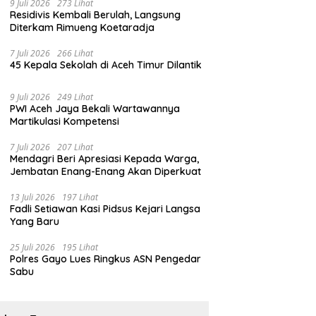
9 Juli 2026
273 Lihat
Residivis Kembali Berulah, Langsung
Diterkam Rimueng Koetaradja
7 Juli 2026
266 Lihat
45 Kepala Sekolah di Aceh Timur Dilantik
9 Juli 2026
249 Lihat
PWI Aceh Jaya Bekali Wartawannya
Martikulasi Kompetensi
7 Juli 2026
207 Lihat
Mendagri Beri Apresiasi Kepada Warga,
Jembatan Enang-Enang Akan Diperkuat
13 Juli 2026
197 Lihat
Fadli Setiawan Kasi Pidsus Kejari Langsa
Yang Baru
25 Juli 2026
195 Lihat
Polres Gayo Lues Ringkus ASN Pengedar
Sabu