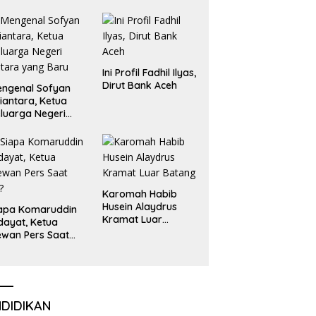
Emas dan Perak
Liga Olimpiade
Nasional
Ini Profil Fadhil Ilyas,
Dirut Bank Aceh
ngenal Sofyan
iantara, Ketua
luarga Negeri
tara yang Baru
Karomah Habib
Husein Alaydrus
apa Komaruddin
Kramat Luar
dayat, Ketua
Batang
wan Pers Saat
i?
NDIDIKAN