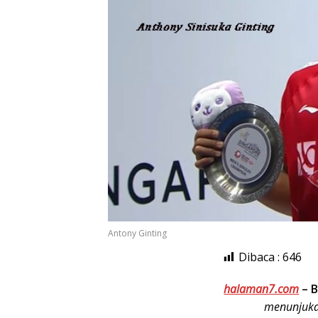
Antony Ginting
Dibaca :
646
halaman7.com
–
B
menunjuka