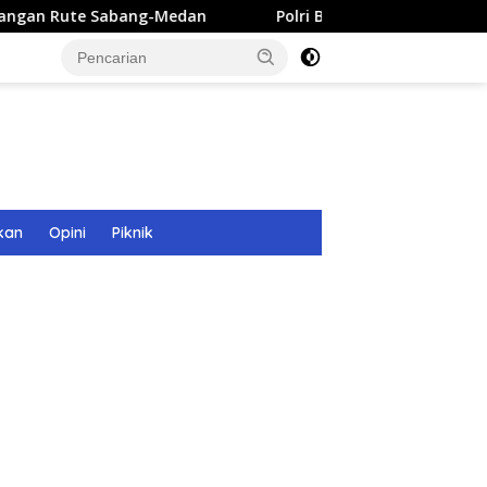
bang-Medan
Polri Bangun 40 Titik Sumur Bor untuk Warg
kan
Opini
Piknik