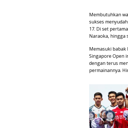
Membutuhkan wakt
sukses menyudahi
17. Di set pertam
Naraoka, hingga 
Memasuki babak k
Singapore Open in
dengan terus me
permainannya. Hi