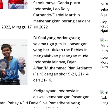
Sebelumnya, Ganda putra
Indonesia, Leo Rolly
an
Carnando/Daniel Marthin
memenangkan perang saudara
Siap
Keuc
 2022, Minggu 17 Juli 2022.
Nya
seba
Di final yang berlangsung
Aspr
selama tiga gim itu, pasangan
yang berjulukan the Bebies ini
mengalahkan pasangan muda
Pial
Indonesia lainnya, Fajar
Maro
Rum
Alfian/Muhammad Rian Ardianto
(Fajri) dengan skor 9-21, 21-14
dan 21-16.
Kedigdayaan Indonesia ini,
diawali kemenangan Pasangan
yani Rahayu/Siti Fadia Silva Ramadhanti yang