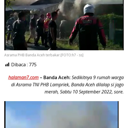
Asrama PHB Banda Aceh terbakar.[FOTO:h7 - ss]
Dibaca :
775
halaman7.com
–
Banda Aceh:
Sedikitnya 9 rumah warga
di Asrama TNI PHB Lampriek, Banda Aceh dilalap si jago
merah, Sabtu 10 September 2022, sore.