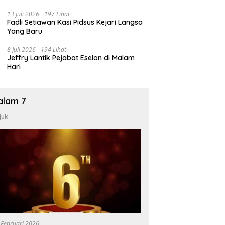
13 Juli 2026
197 Lihat
Fadli Setiawan Kasi Pidsus Kejari Langsa
Yang Baru
8 Juli 2026
194 Lihat
Jeffry Lantik Pejabat Eselon di Malam
Hari
alam 7
juk
 Februari 2026