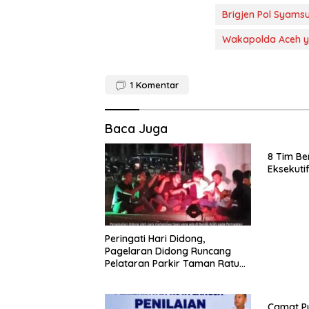
Brigjen Pol Syamsu
Wakapolda Aceh y
1
Komentar
Baca Juga
8 Tim Be
Eksekuti
Peringati Hari Didong,
Pagelaran Didong Runcang
Pelataran Parkir Taman Ratu
Safiatuddin
Camat Pu