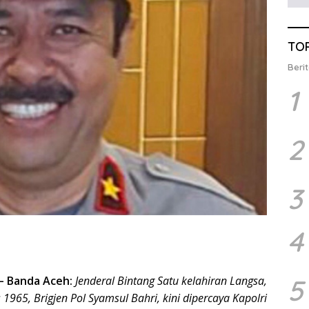
TO
Berit
1
2
3
4
5
–
Banda Aceh:
Jenderal Bintang Satu kelahiran Langsa,
 1965, Brigjen Pol Syamsul Bahri, kini dipercaya Kapolri