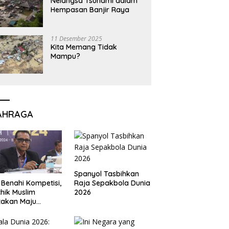
Nelangsa Tsunami dalam
Hempasan Banjir Raya
11 Desember 2025
Kita Memang Tidak
Mampu?
AHRAGA
Spanyol Tasbihkan
Raja Sepakbola Dunia
 Benahi Kompetisi,
2026
hik Muslim
takan Maju
gai Calon Ketua
ov PSSI Aceh