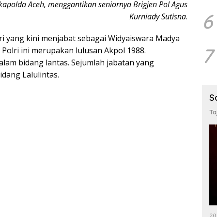
apolda Aceh, menggantikan seniornya Brigjen Pol Agus
6
Kurniady Sutisna
.
lri yang kini menjabat sebagai Widyaiswara Madya
7
Polri ini merupakan lulusan Akpol 1988.
lam bidang lantas. Sejumlah jabatan yang
idang Lalulintas.
S
Ta
20