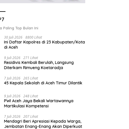
P7
a Paling Top Bulan Ini
30 Juli 2026
8800 Lihat
Ini Daftar Kapolres di 23 Kabupaten/Kota
di Aceh
9 Juli 2026
271 Lihat
Residivis Kembali Berulah, Langsung
Diterkam Rimueng Koetaradja
7 Juli 2026
265 Lihat
45 Kepala Sekolah di Aceh Timur Dilantik
9 Juli 2026
248 Lihat
PWI Aceh Jaya Bekali Wartawannya
Martikulasi Kompetensi
7 Juli 2026
207 Lihat
Mendagri Beri Apresiasi Kepada Warga,
Jembatan Enang-Enang Akan Diperkuat