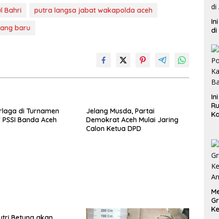
l Bahri
putra langsa jabat wakapolda aceh
In
ang baru
di
In
Ru
rlaga di Turnamen
Jelang Musda, Partai
Ka
f PSSI Banda Aceh
Demokrat Aceh Mulai Jaring
B
Calon Ketua DPD
Me
Gr
Ke
tri Betung akan
An