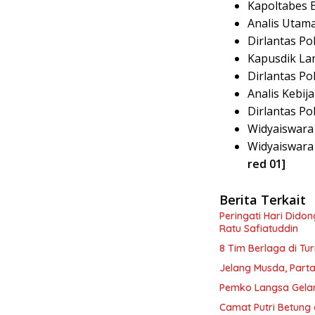
Kapoltabes 
Analis Utama
Dirlantas Pol
Kapusdik Lan
Dirlantas Po
Analis Kebij
Dirlantas Po
Widyaiswara
Widyaiswara 
red 01]
Berita Terkait
Peringati Hari Dido
Ratu Safiatuddin
8 Tim Berlaga di Tu
Jelang Musda, Parta
Pemko Langsa Gelar
Camat Putri Betung 