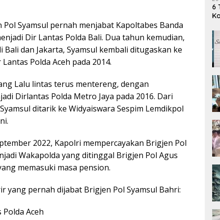
6 
K
en Pol Syamsul pernah menjabat Kapoltabes Banda
enjadi Dir Lantas Polda Bali. Dua tahun kemudian,
di Bali dan Jakarta, Syamsul kembali ditugaskan ke
 Lantas Polda Aceh pada 2014.
dang Lalu lintas terus mentereng, dengan
adi Dirlantas Polda Metro Jaya pada 2016. Dari
 Syamsul ditarik ke Widyaiswara Sespim Lemdikpol
ni.
eptember 2022, Kapolri mempercayakan Brigjen Pol
jadi Wakapolda yang ditinggal Brigjen Pol Agus
 yang memasuki masa pension.
ir yang pernah dijabat Brigjen Pol Syamsul Bahri:
s Polda Aceh