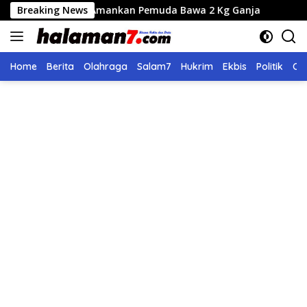
Langsung
s Amankan Pemuda Bawa 2 Kg Ganja
Breaking News
Seleksi Calon Dire
ke
konten
Home
Berita
Olahraga
Salam7
Hukrim
Ekbis
Politik
Ol