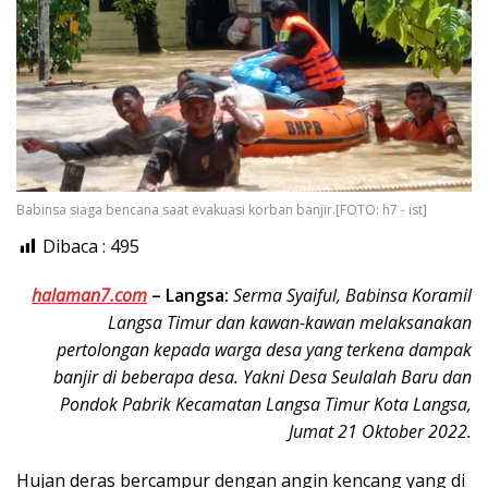
Babinsa siaga bencana saat evakuasi korban banjir.[FOTO: h7 - ist]
Dibaca :
495
halaman7.com
–
Langsa:
Serma Syaiful, Babinsa Koramil
Langsa Timur dan kawan-kawan melaksanakan
pertolongan kepada warga desa yang terkena dampak
banjir di beberapa desa. Yakni Desa Seulalah Baru dan
Pondok Pabrik Kecamatan Langsa Timur Kota Langsa,
Jumat 21 Oktober 2022.
Hujan deras bercampur dengan angin kencang yang di