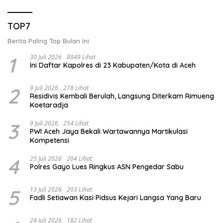
TOP7
Berita Paling Top Bulan Ini
1
30 Juli 2026
8849 Lihat
Ini Daftar Kapolres di 23 Kabupaten/Kota di Aceh
2
9 Juli 2026
278 Lihat
Residivis Kembali Berulah, Langsung Diterkam Rimueng
Koetaradja
3
9 Juli 2026
254 Lihat
PWI Aceh Jaya Bekali Wartawannya Martikulasi
Kompetensi
4
25 Juli 2026
204 Lihat
Polres Gayo Lues Ringkus ASN Pengedar Sabu
5
13 Juli 2026
203 Lihat
Fadli Setiawan Kasi Pidsus Kejari Langsa Yang Baru
24 Juli 2026
182 Lihat