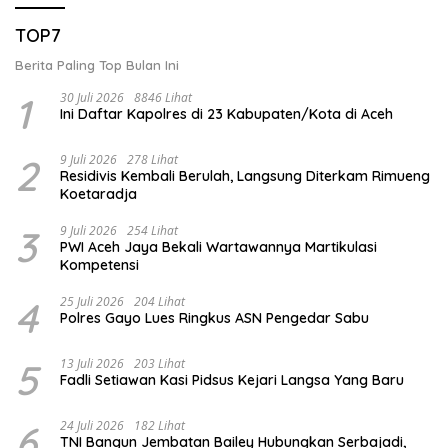
TOP7
Berita Paling Top Bulan Ini
1
30 Juli 2026
8846 Lihat
Ini Daftar Kapolres di 23 Kabupaten/Kota di Aceh
2
9 Juli 2026
278 Lihat
Residivis Kembali Berulah, Langsung Diterkam Rimueng
Koetaradja
3
9 Juli 2026
254 Lihat
PWI Aceh Jaya Bekali Wartawannya Martikulasi
Kompetensi
4
25 Juli 2026
204 Lihat
Polres Gayo Lues Ringkus ASN Pengedar Sabu
5
13 Juli 2026
203 Lihat
Fadli Setiawan Kasi Pidsus Kejari Langsa Yang Baru
6
24 Juli 2026
182 Lihat
TNI Bangun Jembatan Bailey Hubungkan Serbajadi,