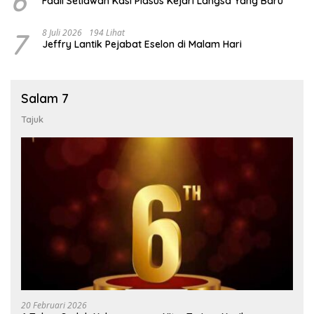
6
Fadli Setiawan Kasi Pidsus Kejari Langsa Yang Baru
7
8 Juli 2026
194 Lihat
Jeffry Lantik Pejabat Eselon di Malam Hari
Salam 7
Tajuk
20 Februari 2026