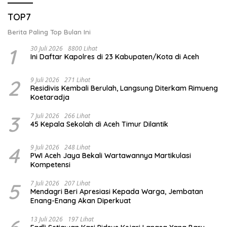
TOP7
Berita Paling Top Bulan Ini
1
30 Juli 2026
8800 Lihat
Ini Daftar Kapolres di 23 Kabupaten/Kota di Aceh
2
9 Juli 2026
271 Lihat
Residivis Kembali Berulah, Langsung Diterkam Rimueng
Koetaradja
3
7 Juli 2026
266 Lihat
45 Kepala Sekolah di Aceh Timur Dilantik
4
9 Juli 2026
248 Lihat
PWI Aceh Jaya Bekali Wartawannya Martikulasi
Kompetensi
5
7 Juli 2026
207 Lihat
Mendagri Beri Apresiasi Kepada Warga, Jembatan
Enang-Enang Akan Diperkuat
13 Juli 2026
197 Lihat