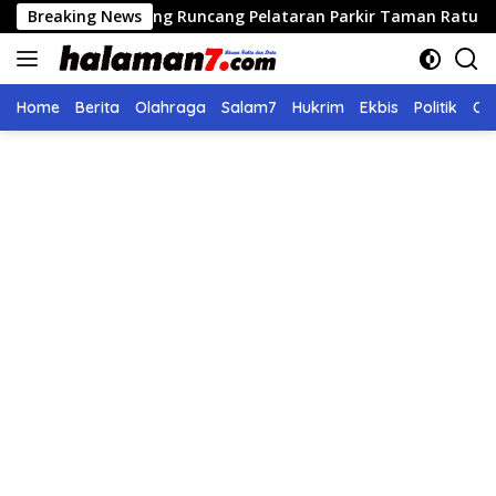
Langsung
idong Runcang Pelataran Parkir Taman Ratu Safiatuddin
Breaking News
ke
konten
Home
Berita
Olahraga
Salam7
Hukrim
Ekbis
Politik
Ol