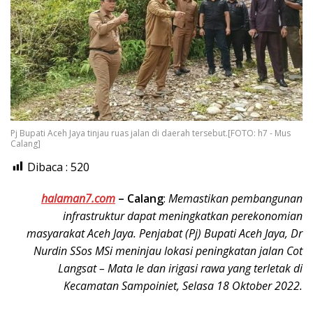
Pj Bupati Aceh Jaya tinjau ruas jalan di daerah tersebut.[FOTO: h7 - Mus
Calang]
Dibaca :
520
halaman7.com
–
Calang
:
Memastikan pembangunan
infrastruktur dapat meningkatkan perekonomian
masyarakat Aceh Jaya. Penjabat (Pj) Bupati Aceh Jaya, Dr
Nurdin SSos MSi meninjau lokasi peningkatan jalan Cot
Langsat – Mata Ie dan irigasi rawa yang terletak di
Kecamatan Sampoiniet, Selasa 18 Oktober 2022.