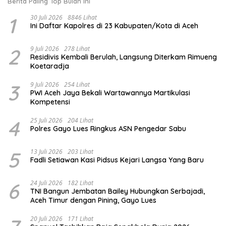
Berita Paling Top Bulan Ini
1
30 Juli 2026
8846 Lihat
Ini Daftar Kapolres di 23 Kabupaten/Kota di Aceh
2
9 Juli 2026
278 Lihat
Residivis Kembali Berulah, Langsung Diterkam Rimueng
Koetaradja
3
9 Juli 2026
254 Lihat
PWI Aceh Jaya Bekali Wartawannya Martikulasi
Kompetensi
4
25 Juli 2026
204 Lihat
Polres Gayo Lues Ringkus ASN Pengedar Sabu
5
13 Juli 2026
203 Lihat
Fadli Setiawan Kasi Pidsus Kejari Langsa Yang Baru
6
24 Juli 2026
182 Lihat
TNI Bangun Jembatan Bailey Hubungkan Serbajadi,
Aceh Timur dengan Pining, Gayo Lues
20 Juli 2026
171 Lihat