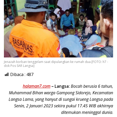
Jenazah korban tenggelam saat dipulangkan ke rumah dua.[FOTO: h7 -
dok Pos SAR Langsa]
Dibaca :
487
halaman7.com
–
Langsa:
Bocah berusia 6 tahun,
Muhammad Bihan warga Gampong Sidorejo, Kecamatan
Langsa Lama, yang hanyut di sungai krueng Langsa pada
Senin, 2 Januari 2023 sekira pukul 17.45 WIB akhirnya
ditemukan meninggal dunia
.