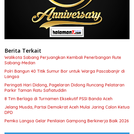
Berita Terkait
Walikota Sabang Perjuangkan Kembali Penerbangan Rute
Sabang-Medan
Polri Bangun 40 Titik Sumur Bor untuk Warga Pascabanjir di
Langsa
Peringati Hari Didong, Pagelaran Didong Runcang Pelataran
Parkir Taman Ratu Safiatuddin
8 Tim Berlaga di Turnamen Eksekutif PSSI Banda Aceh
Jelang Musda, Partai Demokrat Aceh Mulai Jaring Calon Ketua
DPD
Pemko Langsa Gelar Penilaian Gampong Berkinerja Baik 2026