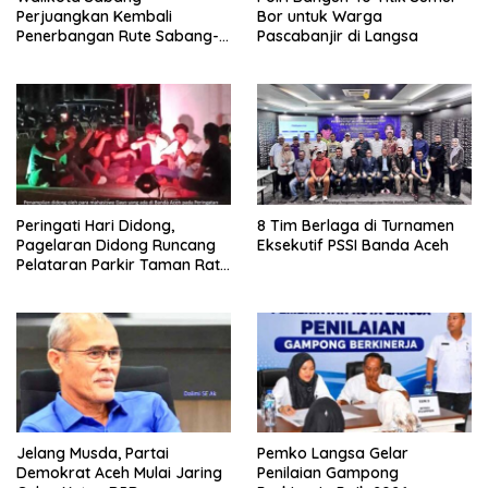
Perjuangkan Kembali
Bor untuk Warga
Penerbangan Rute Sabang-
Pascabanjir di Langsa
Medan
Peringati Hari Didong,
8 Tim Berlaga di Turnamen
Pagelaran Didong Runcang
Eksekutif PSSI Banda Aceh
Pelataran Parkir Taman Ratu
Safiatuddin
Jelang Musda, Partai
Pemko Langsa Gelar
Demokrat Aceh Mulai Jaring
Penilaian Gampong