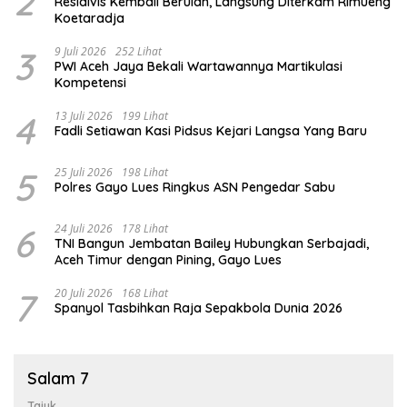
2
Residivis Kembali Berulah, Langsung Diterkam Rimueng
Koetaradja
3
9 Juli 2026
252 Lihat
PWI Aceh Jaya Bekali Wartawannya Martikulasi
Kompetensi
4
13 Juli 2026
199 Lihat
Fadli Setiawan Kasi Pidsus Kejari Langsa Yang Baru
5
25 Juli 2026
198 Lihat
Polres Gayo Lues Ringkus ASN Pengedar Sabu
6
24 Juli 2026
178 Lihat
TNI Bangun Jembatan Bailey Hubungkan Serbajadi,
Aceh Timur dengan Pining, Gayo Lues
7
20 Juli 2026
168 Lihat
Spanyol Tasbihkan Raja Sepakbola Dunia 2026
Salam 7
Tajuk