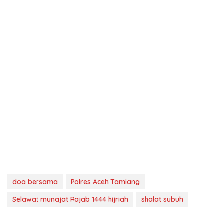
doa bersama
Polres Aceh Tamiang
Selawat munajat Rajab 1444 hijriah
shalat subuh