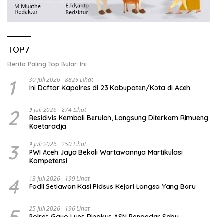
TOP7
Berita Paling Top Bulan Ini
1
30 Juli 2026
8826 Lihat
Ini Daftar Kapolres di 23 Kabupaten/Kota di Aceh
2
9 Juli 2026
274 Lihat
Residivis Kembali Berulah, Langsung Diterkam Rimueng
Koetaradja
3
9 Juli 2026
250 Lihat
PWI Aceh Jaya Bekali Wartawannya Martikulasi
Kompetensi
4
13 Juli 2026
199 Lihat
Fadli Setiawan Kasi Pidsus Kejari Langsa Yang Baru
5
25 Juli 2026
196 Lihat
Polres Gayo Lues Ringkus ASN Pengedar Sabu