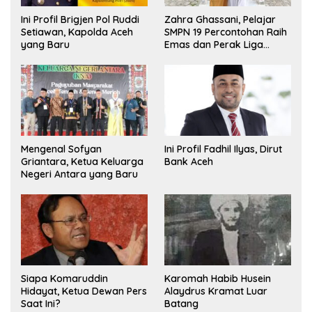
Ini Profil Brigjen Pol Ruddi
Zahra Ghassani, Pelajar
Setiawan, Kapolda Aceh
SMPN 19 Percontohan Raih
yang Baru
Emas dan Perak Liga
Olimpiade Nasional
Mengenal Sofyan
Ini Profil Fadhil Ilyas, Dirut
Griantara, Ketua Keluarga
Bank Aceh
Negeri Antara yang Baru
Siapa Komaruddin
Karomah Habib Husein
Hidayat, Ketua Dewan Pers
Alaydrus Kramat Luar
Saat Ini?
Batang