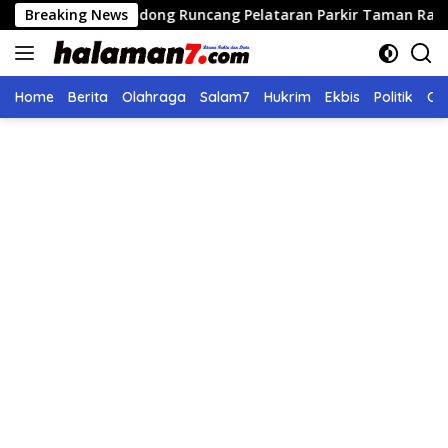
Langsung
n Didong Runcang Pelataran Parkir Taman Ratu Safiatuddin
Breaking News
ke
konten
Home
Berita
Olahraga
Salam7
Hukrim
Ekbis
Politik
Ol