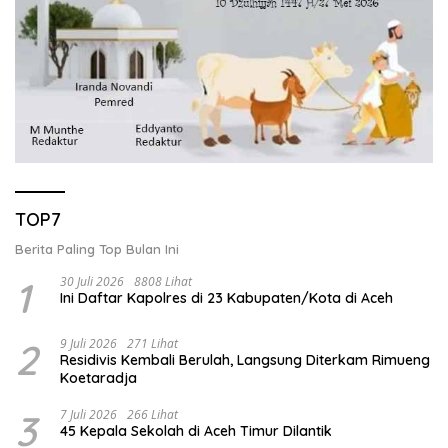
TOP7
Berita Paling Top Bulan Ini
1
30 Juli 2026
8808 Lihat
Ini Daftar Kapolres di 23 Kabupaten/Kota di Aceh
2
9 Juli 2026
271 Lihat
Residivis Kembali Berulah, Langsung Diterkam Rimueng
Koetaradja
3
7 Juli 2026
266 Lihat
45 Kepala Sekolah di Aceh Timur Dilantik